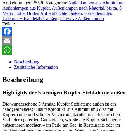
Artikelnummer:
25530
Kategorien:
Außenlampen aus Aluminium
,
Außenlampen aus Kupfer
,
Außenlampen nach Material
,
bis ca. 5
Meter Höhe
,
Boden Aufbauleuchten außen
,
Gartenleuchten
,
Laternen + Kandelaber außen
,
schwarze Außenlampen
Teilen:
Facebook
Email
WhatsApp
Beschreibung
Zusätzliche Information
Beschreibung
Highlights der 5 armigen Kupfer Stehlaterne außen
Die wunderschöne 5 Armige Kupfer Stehlaterne außen ist ein
handgearbeitetes Qualitätsprodukt aus Aluminium-Guss mit
Kupferhaube und schöner Verzierung darüber nach historischen
Vorbildern gefertigt. Ganz gleich, wo Sie die Kupfer Stehlaterne
präsentieren möchten – im Park, am See, in Restaurants oder im
privaten Gebrauch repräsentativ an der Wand – die 5 armigen