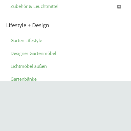
Zubehör & Leuchtmittel
Lifestyle + Design
Garten Lifestyle
Designer Gartenmöbel
Lichtmöbel außen
Gartenbänke
Exklusive Pflanzgefäße für außen
Wellness im Garten
Weihnachtsdekoration für außen
Technik für Haus und Garten