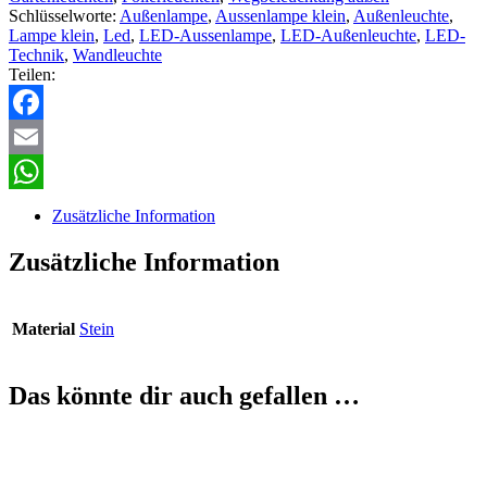
Schlüsselworte:
Außenlampe
,
Aussenlampe klein
,
Außenleuchte
,
Lampe klein
,
Led
,
LED-Aussenlampe
,
LED-Außenleuchte
,
LED-
Technik
,
Wandleuchte
Teilen:
Facebook
Email
WhatsApp
Zusätzliche Information
Zusätzliche Information
Material
Stein
Das könnte dir auch gefallen …