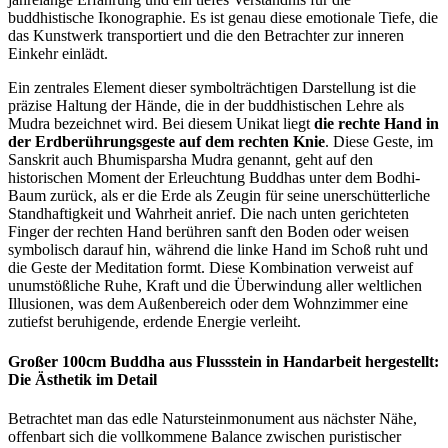
buddhistische Ikonographie. Es ist genau diese emotionale Tiefe, die
das Kunstwerk transportiert und die den Betrachter zur inneren
Einkehr einlädt.
Ein zentrales Element dieser symbolträchtigen Darstellung ist die
präzise Haltung der Hände, die in der buddhistischen Lehre als
Mudra bezeichnet wird. Bei diesem Unikat liegt
die rechte Hand in
der Erdberührungsgeste auf dem rechten Knie
. Diese Geste, im
Sanskrit auch Bhumisparsha Mudra genannt, geht auf den
historischen Moment der Erleuchtung Buddhas unter dem Bodhi-
Baum zurück, als er die Erde als Zeugin für seine unerschütterliche
Standhaftigkeit und Wahrheit anrief. Die nach unten gerichteten
Finger der rechten Hand berühren sanft den Boden oder weisen
symbolisch darauf hin, während die linke Hand im Schoß ruht und
die Geste der Meditation formt. Diese Kombination verweist auf
unumstößliche Ruhe, Kraft und die Überwindung aller weltlichen
Illusionen, was dem Außenbereich oder dem Wohnzimmer eine
zutiefst beruhigende, erdende Energie verleiht.
Großer 100cm Buddha aus Flussstein in Handarbeit hergestellt:
Die Ästhetik im Detail
Betrachtet man das edle Natursteinmonument aus nächster Nähe,
offenbart sich die vollkommene Balance zwischen puristischer