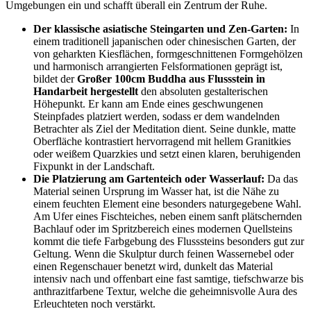
Umgebungen ein und schafft überall ein Zentrum der Ruhe.
Der klassische asiatische Steingarten und Zen-Garten:
In
einem traditionell japanischen oder chinesischen Garten, der
von geharkten Kiesflächen, formgeschnittenen Formgehölzen
und harmonisch arrangierten Felsformationen geprägt ist,
bildet der
Großer 100cm Buddha aus Flussstein in
Handarbeit hergestellt
den absoluten gestalterischen
Höhepunkt. Er kann am Ende eines geschwungenen
Steinpfades platziert werden, sodass er dem wandelnden
Betrachter als Ziel der Meditation dient. Seine dunkle, matte
Oberfläche kontrastiert hervorragend mit hellem Granitkies
oder weißem Quarzkies und setzt einen klaren, beruhigenden
Fixpunkt in der Landschaft.
Die Platzierung am Gartenteich oder Wasserlauf:
Da das
Material seinen Ursprung im Wasser hat, ist die Nähe zu
einem feuchten Element eine besonders naturgegebene Wahl.
Am Ufer eines Fischteiches, neben einem sanft plätschernden
Bachlauf oder im Spritzbereich eines modernen Quellsteins
kommt die tiefe Farbgebung des Flusssteins besonders gut zur
Geltung. Wenn die Skulptur durch feinen Wassernebel oder
einen Regenschauer benetzt wird, dunkelt das Material
intensiv nach und offenbart eine fast samtige, tiefschwarze bis
anthrazitfarbene Textur, welche die geheimnisvolle Aura des
Erleuchteten noch verstärkt.