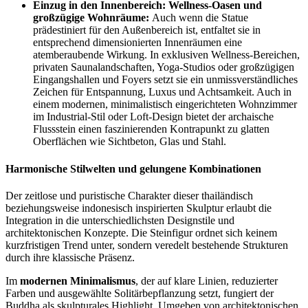
Einzug in den Innenbereich: Wellness-Oasen und
großzügige Wohnräume:
Auch wenn die Statue
prädestiniert für den Außenbereich ist, entfaltet sie in
entsprechend dimensionierten Innenräumen eine
atemberaubende Wirkung. In exklusiven Wellness-Bereichen,
privaten Saunalandschaften, Yoga-Studios oder großzügigen
Eingangshallen und Foyers setzt sie ein unmissverständliches
Zeichen für Entspannung, Luxus und Achtsamkeit. Auch in
einem modernen, minimalistisch eingerichteten Wohnzimmer
im Industrial-Stil oder Loft-Design bietet der archaische
Flussstein einen faszinierenden Kontrapunkt zu glatten
Oberflächen wie Sichtbeton, Glas und Stahl.
Harmonische Stilwelten und gelungene Kombinationen
Der zeitlose und puristische Charakter dieser thailändisch
beziehungsweise indonesisch inspirierten Skulptur erlaubt die
Integration in die unterschiedlichsten Designstile und
architektonischen Konzepte. Die Steinfigur ordnet sich keinem
kurzfristigen Trend unter, sondern veredelt bestehende Strukturen
durch ihre klassische Präsenz.
Im
modernen Minimalismus
, der auf klare Linien, reduzierter
Farben und ausgewählte Solitärbepflanzung setzt, fungiert der
Buddha als skulpturales Highlight. Umgeben von architektonischen