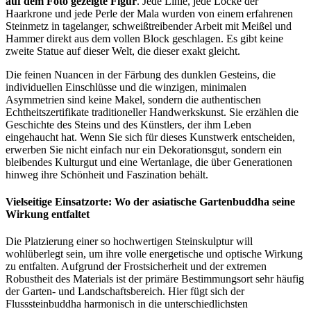
auf dem Foto gezeigte Figur
. Jede Linie, jede Locke der
Haarkrone und jede Perle der Mala wurden von einem erfahrenen
Steinmetz in tagelanger, schweißtreibender Arbeit mit Meißel und
Hammer direkt aus dem vollen Block geschlagen. Es gibt keine
zweite Statue auf dieser Welt, die dieser exakt gleicht.
Die feinen Nuancen in der Färbung des dunklen Gesteins, die
individuellen Einschlüsse und die winzigen, minimalen
Asymmetrien sind keine Makel, sondern die authentischen
Echtheitszertifikate traditioneller Handwerkskunst. Sie erzählen die
Geschichte des Steins und des Künstlers, der ihm Leben
eingehaucht hat. Wenn Sie sich für dieses Kunstwerk entscheiden,
erwerben Sie nicht einfach nur ein Dekorationsgut, sondern ein
bleibendes Kulturgut und eine Wertanlage, die über Generationen
hinweg ihre Schönheit und Faszination behält.
Vielseitige Einsatzorte: Wo der asiatische Gartenbuddha seine
Wirkung entfaltet
Die Platzierung einer so hochwertigen Steinskulptur will
wohlüberlegt sein, um ihre volle energetische und optische Wirkung
zu entfalten. Aufgrund der Frostsicherheit und der extremen
Robustheit des Materials ist der primäre Bestimmungsort sehr häufig
der Garten- und Landschaftsbereich. Hier fügt sich der
Flusssteinbuddha harmonisch in die unterschiedlichsten