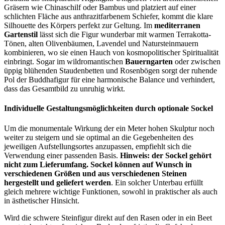
Gräsern wie Chinaschilf oder Bambus und platziert auf einer
schlichten Fläche aus anthrazitfarbenem Schiefer, kommt die klare
Silhouette des Körpers perfekt zur Geltung. Im
mediterranen
Gartenstil
lässt sich die Figur wunderbar mit warmen Terrakotta-
Tönen, alten Olivenbäumen, Lavendel und Natursteinmauern
kombinieren, wo sie einen Hauch von kosmopolitischer Spiritualität
einbringt. Sogar im wildromantischen
Bauerngarten
oder zwischen
üppig blühenden Staudenbetten und Rosenbögen sorgt der ruhende
Pol der Buddhafigur für eine harmonische Balance und verhindert,
dass das Gesamtbild zu unruhig wirkt.
Individuelle Gestaltungsmöglichkeiten durch optionale Sockel
Um die monumentale Wirkung der ein Meter hohen Skulptur noch
weiter zu steigern und sie optimal an die Gegebenheiten des
jeweiligen Aufstellungsortes anzupassen, empfiehlt sich die
Verwendung einer passenden Basis.
Hinweis: der Sockel gehört
nicht zum Lieferumfang. Sockel können auf Wunsch in
verschiedenen Größen und aus verschiedenen Steinen
hergestellt und geliefert werden
. Ein solcher Unterbau erfüllt
gleich mehrere wichtige Funktionen, sowohl in praktischer als auch
in ästhetischer Hinsicht.
Wird die schwere Steinfigur direkt auf den Rasen oder in ein Beet