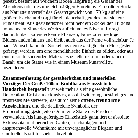
gesetzt, besteht auf weichem Boden langfristig die Gefahr des
Absinkens oder des ungleichmäßigen Einreitens. Ein solider Sockel
aus Naturstein verteilt das Gesamtgewicht von 170 kg auf eine
größere Fläche und sorgt für ein dauerhaft gerades und sicheres
Fundament. Aus gestalterischer Sicht hebt ein Sockel den Buddha
im wahrsten Sinne des Wortes auf ein neues Niveau. Er ragt
dadurch über bodendeckende Pflanzen, Farne oder niedrige
Blütenstauden hinaus und bleibt auch aus der Ferne voll sichtbar. Je
nach Wunsch kann der Sockel aus dem exakt gleichen Flussgestein
gefertigt werden, um eine monolithische Einheit zu bilden, oder aus
einem kontrastierenden Material wie hellem Granit oder rauem
Basalt, um die Statue wie in einem Museum kunstvoll zu
inszenieren.
Zusammenfassung der gestalterischen und materiellen
Vorzüge:
Der
Große 100cm Buddha aus Flussstein in
Handarbeit hergestellt
ist weit mehr als eine gewöhnliche
Dekoration. Er ist ein exklusives, absolut witterungsbeständiges und
frostfestes Meisterwerk, das durch seine
offene, freundliche
Ausstrahlung
und die detailreiche Symbolik der
Erdberührungsgeste jeden Ort in eine Stätte des Friedens
verwandelt. Als handgefertigtes Einzelstück garantiert er absolute
Exklusivität und bereichert Gärten, Teichanlagen und
anspruchsvolle Wohnräume mit unvergänglicher Eleganz und
spiritueller Kraft für viele Jahrzehnte.