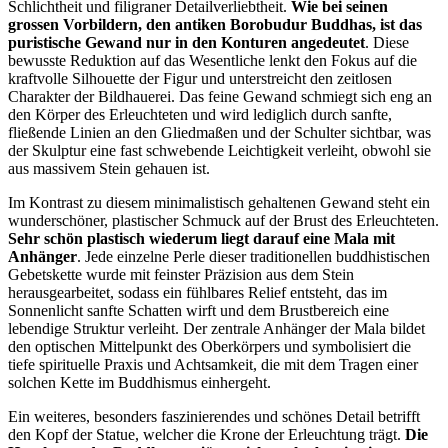
Schlichtheit und filigraner Detailverliebtheit.
Wie bei seinen
grossen Vorbildern, den antiken Borobudur Buddhas, ist das
puristische Gewand nur in den Konturen angedeutet
. Diese
bewusste Reduktion auf das Wesentliche lenkt den Fokus auf die
kraftvolle Silhouette der Figur und unterstreicht den zeitlosen
Charakter der Bildhauerei. Das feine Gewand schmiegt sich eng an
den Körper des Erleuchteten und wird lediglich durch sanfte,
fließende Linien an den Gliedmaßen und der Schulter sichtbar, was
der Skulptur eine fast schwebende Leichtigkeit verleiht, obwohl sie
aus massivem Stein gehauen ist.
Im Kontrast zu diesem minimalistisch gehaltenen Gewand steht ein
wunderschöner, plastischer Schmuck auf der Brust des Erleuchteten.
Sehr schön plastisch wiederum liegt darauf eine Mala mit
Anhänger
. Jede einzelne Perle dieser traditionellen buddhistischen
Gebetskette wurde mit feinster Präzision aus dem Stein
herausgearbeitet, sodass ein fühlbares Relief entsteht, das im
Sonnenlicht sanfte Schatten wirft und dem Brustbereich eine
lebendige Struktur verleiht. Der zentrale Anhänger der Mala bildet
den optischen Mittelpunkt des Oberkörpers und symbolisiert die
tiefe spirituelle Praxis und Achtsamkeit, die mit dem Tragen einer
solchen Kette im Buddhismus einhergeht.
Ein weiteres, besonders faszinierendes und schönes Detail betrifft
den Kopf der Statue, welcher die Krone der Erleuchtung trägt.
Die