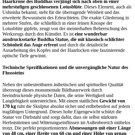
Haarkrone des Buddhas verjüngt sich nach oben in einer
mehrstufigen geschlossenen Lotusblüte
. Dieses Element, auch als
Ushnisha bekannt, steht für die überragende Weisheit und das
erweiterte Bewusstsein des Erleuchteten. Die exakte Gliederung in
mehrere Stufen, die schließlich in einer feinen Knospe der
Lotusblüte gipfeln, zeugt von der meisterhaften Beherrschung des
Werkzeugs durch den Künstler. Es ist
eine wunderbar
ausdrucksstarke Buddha Statue, die mit klassisch-schlichter
Schönheit das Auge erfreut
und durch die detailreiche
Ausarbeitung des Kopfes und der Haarlocken eine faszinierende
optische Tiefe gewinnt.
Technische Spezifikationen und die unvergängliche Natur des
Flusssteins
Neben der unbestreitbaren ästhetischen und spirituellen Qualität
überzeugt dieses monumentale Bildhauerwerk durch
beeindruckende physische Daten, die seine Wertigkeit und
Langlebigkeit unterstreichen. Mit einem stattlichen
Gewicht von
170 kg
ruht die Skulptur absolut sicher und erdbebenfest auf jedem
tragfähigen Untergrund. Dieses hohe Eigengewicht schützt die
Statue vor Diebstahl und sorgt dafür, dass sie selbst stärksten
Herbststürmen und Witterungseinflüssen im Außenbereich mühelos
trotzt. Die perfekt proportionierten
Abmessungen mit einer Länge
von 48 cm, einer Breite von 60 cm und einer Höhe von genau