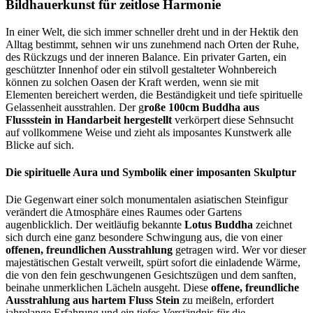
Bildhauerkunst für zeitlose Harmonie
In einer Welt, die sich immer schneller dreht und in der Hektik den
Alltag bestimmt, sehnen wir uns zunehmend nach Orten der Ruhe,
des Rückzugs und der inneren Balance. Ein privater Garten, ein
geschützter Innenhof oder ein stilvoll gestalteter Wohnbereich
können zu solchen Oasen der Kraft werden, wenn sie mit
Elementen bereichert werden, die Beständigkeit und tiefe spirituelle
Gelassenheit ausstrahlen. Der g
roße 100cm Buddha aus
Flussstein in Handarbeit hergestellt
verkörpert diese Sehnsucht
auf vollkommene Weise und zieht als imposantes Kunstwerk alle
Blicke auf sich.
Die spirituelle Aura und Symbolik einer imposanten Skulptur
Die Gegenwart einer solch monumentalen asiatischen Steinfigur
verändert die Atmosphäre eines Raumes oder Gartens
augenblicklich. Der weitläufig bekannte
Lotus Buddha
zeichnet
sich durch eine ganz besondere Schwingung aus, die von einer
offenen, freundlichen Ausstrahlung
getragen wird. Wer vor dieser
majestätischen Gestalt verweilt, spürt sofort die einladende Wärme,
die von den fein geschwungenen Gesichtszügen und dem sanften,
beinahe unmerklichen Lächeln ausgeht. Diese
offene, freundliche
Ausstrahlung aus hartem Fluss Stein
zu meißeln, erfordert
jahrelange Erfahrung und ein tiefes Verständnis für die