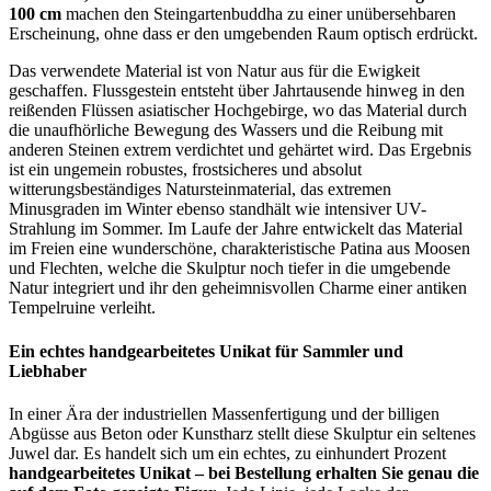
100 cm
machen den Steingartenbuddha zu einer unübersehbaren
Erscheinung, ohne dass er den umgebenden Raum optisch erdrückt.
Das verwendete Material ist von Natur aus für die Ewigkeit
geschaffen. Flussgestein entsteht über Jahrtausende hinweg in den
reißenden Flüssen asiatischer Hochgebirge, wo das Material durch
die unaufhörliche Bewegung des Wassers und die Reibung mit
anderen Steinen extrem verdichtet und gehärtet wird. Das Ergebnis
ist ein ungemein robustes, frostsicheres und absolut
witterungsbeständiges Natursteinmaterial, das extremen
Minusgraden im Winter ebenso standhält wie intensiver UV-
Strahlung im Sommer. Im Laufe der Jahre entwickelt das Material
im Freien eine wunderschöne, charakteristische Patina aus Moosen
und Flechten, welche die Skulptur noch tiefer in die umgebende
Natur integriert und ihr den geheimnisvollen Charme einer antiken
Tempelruine verleiht.
Ein echtes handgearbeitetes Unikat für Sammler und
Liebhaber
In einer Ära der industriellen Massenfertigung und der billigen
Abgüsse aus Beton oder Kunstharz stellt diese Skulptur ein seltenes
Juwel dar. Es handelt sich um ein echtes, zu einhundert Prozent
handgearbeitetes Unikat – bei Bestellung erhalten Sie genau die