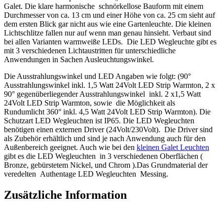
Galet. Die klare harmonische schnörkellose Bauform mit einem
Durchmesser von ca. 13 cm und einer Höhe von ca. 25 cm sieht auf
dem ersten Blick gar nicht aus wie eine Gartenleuchte. Die kleinen
Lichtschlitze fallen nur auf wenn man genau hinsieht. Verbaut sind
bei allen Varianten warmweiße LEDs. Die LED Wegleuchte gibt es
mit 3 verschiedenen Lichtaustritten für unterschiedliche
Anwendungen in Sachen Ausleuchtungswinkel.
Die Ausstrahlungswinkel und LED Angaben wie folgt: (90°
Ausstrahlungswinkel inkl. 1,5 Watt 24Volt LED Strip Warmton, 2 x
90° gegenüberliegender Ausstrahlungswinkel inkl. 2 x1,5 Watt
24Volt LED Strip Warmton, sowie die Möglichkeit als
Rundumlicht 360° inkl. 4,5 Watt 24Volt LED Strip Warmton). Die
Schutzart LED Wegleuchten ist IP65. Die LED Wegleuchten
benötigen einen externen Driver (24Volt/230Volt). Die Driver sind
als Zubehör erhältlich und sind je nach Anwendung auch für den
Außenbereich geeignet. Auch wie bei den
kleinen Galet Leuchten
gibt es die LED Wegleuchten in 3 verschiedenen Oberflächen (
Bronze, gebürstetem Nickel, und Chrom ).Das Grundmaterial der
veredelten Authentage LED Wegleuchten Messing.
Zusätzliche Information