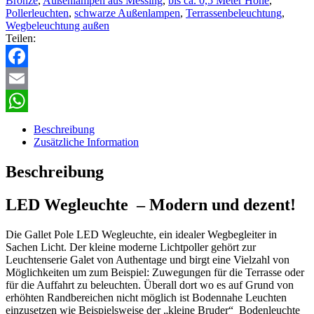
Bronze
,
Außenlampen aus Messing
,
bis ca. 0,5 Meter Höhe
,
Pollerleuchten
,
schwarze Außenlampen
,
Terrassenbeleuchtung
,
Wegbeleuchtung außen
Teilen:
Facebook
Email
WhatsApp
Beschreibung
Zusätzliche Information
Beschreibung
LED Wegleuchte – Modern und dezent!
Die Gallet Pole LED Wegleuchte, ein idealer Wegbegleiter in
Sachen Licht. Der kleine moderne Lichtpoller gehört zur
Leuchtenserie Galet von Authentage und birgt eine Vielzahl von
Möglichkeiten um zum Beispiel: Zuwegungen für die Terrasse oder
für die Auffahrt zu beleuchten. Überall dort wo es auf Grund von
erhöhten Randbereichen nicht möglich ist Bodennahe Leuchten
einzusetzen wie Beispielsweise der „kleine Bruder“ Bodenleuchte