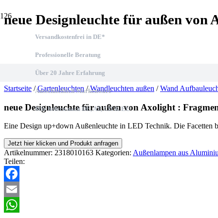
neue Designleuchte für außen von 
Versandkostenfrei in DE*
Professionelle Beratung
Über 20 Jahre Erfahrung
Startseite
/
Gartenleuchten
/
Wandleuchten außen
/
Wand Aufbauleuch
Ausschließlich Markenware
neue Designleuchte für außen von Axolight : Fragme
Wir liefern nach DE, AT, CH & EU
Eine Design up+down Außenleuchte in LED Technik. Die Facetten b
Jetzt hier klicken und Produkt anfragen
Artikelnummer:
2318010163
Kategorien:
Außenlampen aus Alumini
Teilen:
Facebook
Email