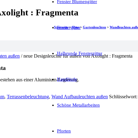
Fenster Blumengitter
Axolight : Fragmenta
Fenstergitter
Startseite
>
Shop
>
Gartenleuchten
>
Wandleuchten auß
Halbrunde Fenstergitter
ten außen
/ neue Designleuchte für außen von Axolight : Fragmenta
nta
Handläufe
estehen aus einer Aluminium-Legierung.
um
,
Terrassenbeleuchtung
,
Wand Aufbauleuchten außen
Schlüsselwort
Schöne Metallarbeiten
Pforten