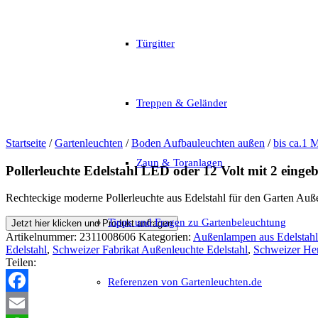
Türgitter
Treppen & Geländer
Startseite
/
Gartenleuchten
/
Boden Aufbauleuchten außen
/
bis ca.1 
Zaun & Toranlagen
Pollerleuchte Edelstahl LED oder 12 Volt mit 2 einge
Rechteckige moderne Pollerleuchte aus Edelstahl für den Garten Au
Tipps und Fragen zu Gartenbeleuchtung
Jetzt hier klicken und Produkt anfragen
Artikelnummer:
2311008606
Kategorien:
Außenlampen aus Edelstahl
Edelstahl
,
Schweizer Fabrikat Außenleuchte Edelstahl
,
Schweizer Her
Teilen:
Referenzen von Gartenleuchten.de
Facebook