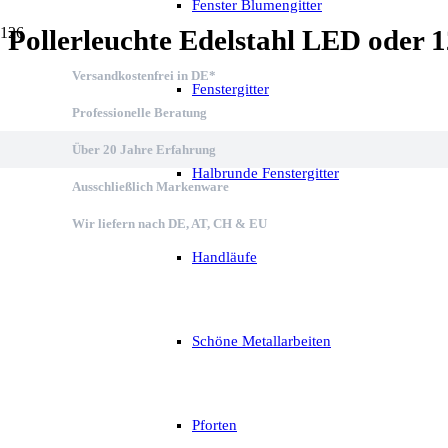
Fenster Blumengitter
Pollerleuchte Edelstahl LED oder 1
Versandkostenfrei in DE*
Fenstergitter
Professionelle Beratung
Über 20 Jahre Erfahrung
Halbrunde Fenstergitter
Ausschließlich Markenware
Wir liefern nach DE, AT, CH & EU
Handläufe
Schöne Metallarbeiten
Pforten