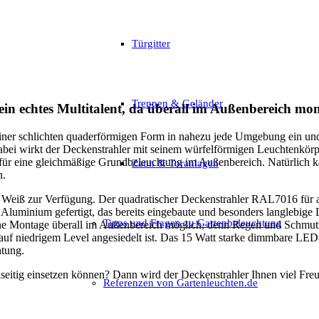
Türgitter
Treppen & Geländer
in echtes Multitalent, da überall im Außenbereich mon
iner schlichten quaderförmigen Form in nahezu jede Umgebung ein und 
Dabei wirkt der Deckenstrahler mit seinem würfelförmigen Leuchtenkörpe
r für eine gleichmäßige Grundbeleuchtung im Außenbereich. Natürlich
Zaun & Toranlagen
n.
 Weiß zur Verfügung. Der quadratischer Deckenstrahler RAL7016 für a
Aluminium gefertigt, das bereits eingebaute und besonders langlebige 
Tipps und Fragen zu Gartenbeleuchtung
 eine Montage überall im Außenbereich möglich, denn Regen und Schmut
 auf niedrigem Level angesiedelt ist. Das 15 Watt starke dimmbare LE
htung.
lseitig einsetzen können? Dann wird der Deckenstrahler Ihnen viel Freu
Referenzen von Gartenleuchten.de