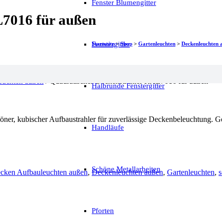
Fenster Blumengitter
7016 für außen
Fenstergitter
Startseite
>
Shop
>
Gartenleuchten
>
Deckenleuchten 
euchten außen
/ Quadratischer Deckenstrahler RAL7016 für außen
Halbrunde Fenstergitter
öner, kubischer Aufbaustrahler für zuverlässige Deckenbeleuchtung. G
Handläufe
Schöne Metallarbeiten
cken Aufbauleuchten außen
,
Deckenleuchten außen
,
Gartenleuchten
,
Pforten