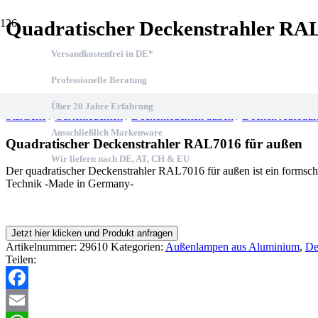
Quadratischer Deckenstrahler RAL
Versandkostenfrei in DE*
Professionelle Beratung
Über 20 Jahre Erfahrung
Startseite
/
Gartenleuchten
/
Deckenleuchten außen
/
Decken Aufbaul
Ausschließlich Markenware
Quadratischer Deckenstrahler RAL7016 für außen
Wir liefern nach DE, AT, CH & EU
Der quadratischer Deckenstrahler RAL7016 für außen ist ein formsch
Technik -Made in Germany-
Jetzt hier klicken und Produkt anfragen
Artikelnummer:
29610
Kategorien:
Außenlampen aus Aluminium
,
De
Teilen:
Facebook