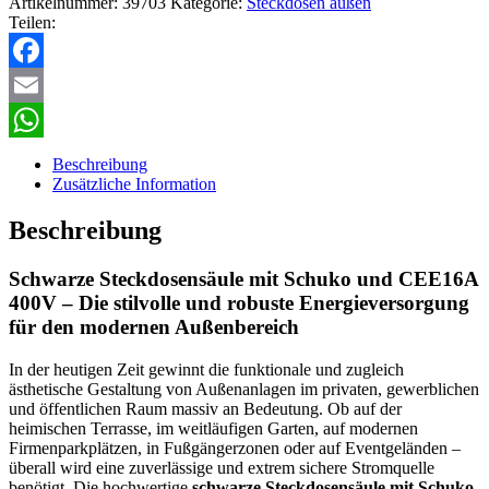
Artikelnummer:
39703
Kategorie:
Steckdosen außen
Teilen:
Facebook
Email
WhatsApp
Beschreibung
Zusätzliche Information
Beschreibung
Schwarze Steckdosensäule mit Schuko und CEE16A
400V – Die stilvolle und robuste Energieversorgung
für den modernen Außenbereich
In der heutigen Zeit gewinnt die funktionale und zugleich
ästhetische Gestaltung von Außenanlagen im privaten, gewerblichen
und öffentlichen Raum massiv an Bedeutung. Ob auf der
heimischen Terrasse, im weitläufigen Garten, auf modernen
Firmenparkplätzen, in Fußgängerzonen oder auf Eventgeländen –
überall wird eine zuverlässige und extrem sichere Stromquelle
benötigt. Die hochwertige
schwarze Steckdosensäule mit Schuko