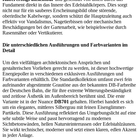
Fundament direkt in das Innere des Edelstahlkörpers. Dies sorgt
nicht nur für ein sauberes Erscheinungsbild ohne störende,
oberirdische Kabelwege, sondern schützt die Hauptzuleitung auch
effektiv vor Vandalismus, Nagetierbissen oder mechanischen
Beschädigungen bei der Gartenarbeit, wie beispielsweise durch
Rasenmäher oder Vertikutierer.
Die unterschiedlichen Ausführungen und Farbvarianten im
Detail
Um den vielfältigen architektonischen Ansprüchen und
gestalterischen Vorlieben gerecht zu werden, ist dieser hochwertige
Energiepoller in verschiedenen exklusiven Ausführungen und
Farbvarianten erhältlich. Die Standardkollektion umfasst zwei fein
aufeinander abgestimmte Grautöne aus der bekannten DB-Farbreihe
der Deutschen Bahn, die für ihre extreme Witterungsbeständigkeit
und zeitlose Ästhetik im Außenbereich berühmt sind. Die erste
Variante ist in der Nuance
DB701
gehalten. Hierbei handelt es sich
um ein elegantes, mittleres Silbergrau mit feinen Eisenglimmer-
Partikeln. Diese Ausführung reflektiert das Umgebungslicht auf eine
sehr subtile Weise und passt hervorragend zu modernen
Sichtbetonwänden, hellen Natursteinterrassen oder Edelstahlzäunen.
Sie wirkt technischer, moderner und setzt einen klaren, edlen Akzent
in jeder Anlage.