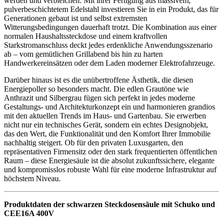
werden und verbleichen. Mit ihrer Fertigung aus massivem,
pulverbeschichtetem Edelstahl investieren Sie in ein Produkt, das für
Generationen gebaut ist und selbst extremsten
Witterungsbedingungen dauerhaft trotzt. Die Kombination aus einer
normalen Haushaltssteckdose und einem kraftvollen
Starkstromanschluss deckt jedes erdenkliche Anwendungsszenario
ab – vom gemütlichen Grillabend bis hin zu harten
Handwerkereinsätzen oder dem Laden moderner Elektrofahrzeuge.
Darüber hinaus ist es die unübertroffene Ästhetik, die diesen
Energiepoller so besonders macht. Die edlen Grautöne wie
Anthrazit und Silbergrau fügen sich perfekt in jedes moderne
Gestaltungs- und Architekturkonzept ein und harmonieren grandios
mit den aktuellen Trends im Haus- und Gartenbau. Sie erwerben
nicht nur ein technisches Gerät, sondern ein echtes Designobjekt,
das den Wert, die Funktionalität und den Komfort Ihrer Immobilie
nachhaltig steigert. Ob für den privaten Luxusgarten, den
repräsentativen Firmensitz oder den stark frequentierten öffentlichen
Raum – diese Energiesäule ist die absolut zukunftssichere, elegante
und kompromisslos robuste Wahl für eine moderne Infrastruktur auf
höchstem Niveau.
Produktdaten der schwarzen Steckdosensäule mit Schuko und
CEE16A 400V