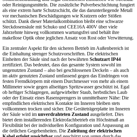
oder Reinigungsmitteln. Die zusätzliche Pulverbeschichtung fungiert
als eine extrem harte Schutzschicht, die das darunterliegende Metall
vor mechanischen Beschädigungen wie Kratzern oder Stößen
schützt. Dank dieser Materialkombination bleibt eine schwarze
Steckdosensäule mit Schuko und CEE16A 400V über viele
Jahrzehnte hinweg vollkommen wartungsfrei und behält ihre
makellose Optik ohne jeglichen Ansatz von Rost oder Verwitterung.
Ein zentraler Aspekt für den sicheren Betrieb im Außenbereich ist
die Einhaltung strenger Schutzvorschriften. Die elektrischen
Einheiten der Säule sind nach der bewährten
Schutzart IP44
zertifiziert. Das bedeutet, dass das gesamte System sowohl im
ungenutzten Zustand – also bei geschlossenen Deckeln – als auch
im aktiv genutzten Zustand umfassend gegen das Eindringen von
festen Fremdkörpern mit einem Durchmesser von mehr als einem
Millimeter sowie gegen allseitiges Spritzwasser geschützt ist. Egal
ob heftiger Schlagregen, aufgewirbelter Staub, herbstliches Laub
oder der Einsatz eines Rasensprengers in unmittelbarer Nähe: Die
empfindlichen elektrischen Kontakte im Inneren bleiben stets
vollkommen trocken und sicher. Die Geräteträgerplatte im Inneren
der Säule wird im
unverdrahteten Zustand
ausgeliefert. Dies
bietet dem installierenden Elektrofachbetrieb ein Höchstmaß an
Flexibilität bei der individuellen Konfiguration und Anpassung an
die örtlichen Gegebenheiten. Die
Zuleitung der elektrischen
Kabel erfolgt unsichtbar
und geschützt von unten durch das