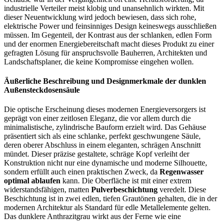
industrielle Verteiler meist klobig und unansehnlich wirkten. Mit
dieser Neuentwicklung wird jedoch bewiesen, dass sich rohe,
elektrische Power und feinsinniges Design keineswegs ausschließen
müssen. Im Gegenteil, der Kontrast aus der schlanken, edlen Form
und der enormen Energiebereitschaft macht dieses Produkt zu einer
gefragten Lösung für anspruchsvolle Bauherren, Architekten und
Landschaftsplaner, die keine Kompromisse eingehen wollen.
Äußerliche Beschreibung und Designmerkmale der dunklen
Außensteckdosensäule
Die optische Erscheinung dieses modernen Energieversorgers ist
geprägt von einer zeitlosen Eleganz, die vor allem durch die
minimalistische, zylindrische Bauform erzielt wird. Das Gehäuse
präsentiert sich als eine schlanke, perfekt geschwungene Säule,
deren oberer Abschluss in einem eleganten, schrägen Anschnitt
mündet. Dieser präzise gestaltete, schräge Kopf verleiht der
Konstruktion nicht nur eine dynamische und moderne Silhouette,
sondern erfüllt auch einen praktischen Zweck, da
Regenwasser
optimal ablaufen
kann. Die Oberfläche ist mit einer extrem
widerstandsfähigen, matten
Pulverbeschichtung
veredelt. Diese
Beschichtung ist in zwei edlen, tiefen Grautönen gehalten, die in der
modernen Architektur als Standard für edle Metallelemente gelten.
Das dunklere Anthrazitgrau wirkt aus der Ferne wie eine