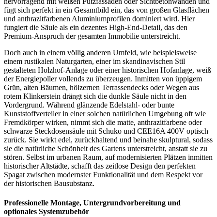
hervorragend mit weißen Putzfassaden oder Sichtbetonwänden und
fügt sich perfekt in ein Gesamtbild ein, das von großen Glasflächen
und anthrazitfarbenen Aluminiumprofilen dominiert wird. Hier
fungiert die Säule als ein dezentes High-End-Detail, das den
Premium-Anspruch der gesamten Immobilie unterstreicht.
Doch auch in einem völlig anderen Umfeld, wie beispielsweise
einem rustikalen Naturgarten, einer im skandinavischen Stil
gestalteten Holzhof-Anlage oder einer historischen Hofanlage, weiß
der Energiepoller vollends zu überzeugen. Inmitten von üppigem
Grün, alten Bäumen, hölzernen Terrassendecks oder Wegen aus
rotem Klinkerstein drängt sich die dunkle Säule nicht in den
Vordergrund. Während glänzende Edelstahl- oder bunte
Kunststoffverteiler in einer solchen natürlichen Umgebung oft wie
Fremdkörper wirken, nimmt sich die matte, anthrazitfarbene oder
schwarze Steckdosensäule mit Schuko und CEE16A 400V optisch
zurück. Sie wirkt edel, zurückhaltend und beinahe skulptural, sodass
sie die natürliche Schönheit des Gartens unterstreicht, anstatt sie zu
stören. Selbst im urbanen Raum, auf modernisierten Plätzen inmitten
historischer Altstädte, schafft das zeitlose Design den perfekten
Spagat zwischen modernster Funktionalität und dem Respekt vor
der historischen Bausubstanz.
Professionelle Montage, Untergrundvorbereitung und
optionales Systemzubehör