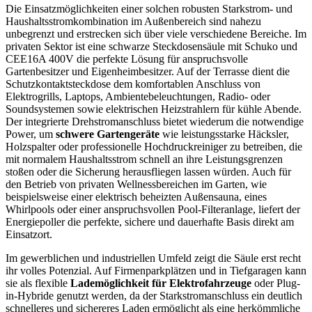
Die Einsatzmöglichkeiten einer solchen robusten Starkstrom- und
Haushaltsstromkombination im Außenbereich sind nahezu
unbegrenzt und erstrecken sich über viele verschiedene Bereiche. Im
privaten Sektor ist eine schwarze Steckdosensäule mit Schuko und
CEE16A 400V die perfekte Lösung für anspruchsvolle
Gartenbesitzer und Eigenheimbesitzer. Auf der Terrasse dient die
Schutzkontaktsteckdose dem komfortablen Anschluss von
Elektrogrills, Laptops, Ambientebeleuchtungen, Radio- oder
Soundsystemen sowie elektrischen Heizstrahlern für kühle Abende.
Der integrierte Drehstromanschluss bietet wiederum die notwendige
Power, um
schwere Gartengeräte
wie leistungsstarke Häcksler,
Holzspalter oder professionelle Hochdruckreiniger zu betreiben, die
mit normalem Haushaltsstrom schnell an ihre Leistungsgrenzen
stoßen oder die Sicherung herausfliegen lassen würden. Auch für
den Betrieb von privaten Wellnessbereichen im Garten, wie
beispielsweise einer elektrisch beheizten Außensauna, eines
Whirlpools oder einer anspruchsvollen Pool-Filteranlage, liefert der
Energiepoller die perfekte, sichere und dauerhafte Basis direkt am
Einsatzort.
Im gewerblichen und industriellen Umfeld zeigt die Säule erst recht
ihr volles Potenzial. Auf Firmenparkplätzen und in Tiefgaragen kann
sie als flexible
Lademöglichkeit für Elektrofahrzeuge
oder Plug-
in-Hybride genutzt werden, da der Starkstromanschluss ein deutlich
schnelleres und sichereres Laden ermöglicht als eine herkömmliche