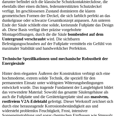
darunter befindet sich die klassische Schutzkontaktsteckdose, die
ebenfalls über einen dichten, federunterstützten Schutzdeckel
verfügt. Im geschlossenen Zustand dominieren die klaren
geometrischen Formen der Deckel, die sich farblich perfekt an das
dunkelgraue oder schwarze Gesamtkonzept anpassen. Am unteren
Ende der Säule schließt eine solide, kreisrunde Fußplatte das Design
ab. Diese Basis verfügt über präzise vorgebohrte
Montageöffnungen, durch die die Säule
bombenfest auf dem
Untergrund verschraubt
wird. Die sichtbaren
Befestigungsschrauben auf der Fußplatte vermitteln ein Gefühl von
maximaler Stabilität und handwerklicher Perfektion.
Technische Spezifikationen und mechanische Robustheit der
Energiesäule
Hinter dem eleganten Äußeren der Konstruktion verbirgt sich eine
hochmoderne, extrem solide Technik, die speziell für den
permanenten Einsatz unter widrigsten Witterungsbedingungen
entwickelt wurde. Das tragende Fundament der Langlebigkeit bildet
das verwendete Material: Sowohl das gesamte Säulengehäuse als
auch die Fußplatte und die Geräteträgerplatte sind aus
massivem,
rostfreiem V2A-Edelstahl
gefertigt. Dieser Werkstoff zeichnet sich
durch eine herausragende Korrosionsbeständigkeit aus und
widersteht problemlos Feuchtigkeit, Frost, intensiver
Sonneneinstrahlung und sogar chemischen Einflussen wie Streusalz