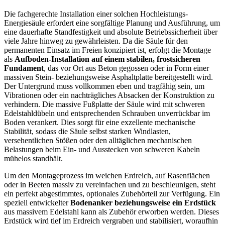
Die fachgerechte Installation einer solchen Hochleistungs-
Energiesäule erfordert eine sorgfältige Planung und Ausführung, um
eine dauerhafte Standfestigkeit und absolute Betriebssicherheit über
viele Jahre hinweg zu gewährleisten. Da die Säule für den
permanenten Einsatz im Freien konzipiert ist, erfolgt die Montage
als
Aufboden-Installation auf einem stabilen, frostsicheren
Fundament
, das vor Ort aus Beton gegossen oder in Form einer
massiven Stein- beziehungsweise Asphaltplatte bereitgestellt wird.
Der Untergrund muss vollkommen eben und tragfähig sein, um
Vibrationen oder ein nachträgliches Absacken der Konstruktion zu
verhindern. Die massive Fußplatte der Säule wird mit schweren
Edelstahldübeln und entsprechenden Schrauben unverrückbar im
Boden verankert. Dies sorgt für eine exzellente mechanische
Stabilität, sodass die Säule selbst starken Windlasten,
versehentlichen Stößen oder den alltäglichen mechanischen
Belastungen beim Ein- und Ausstecken von schweren Kabeln
mühelos standhält.
Um den Montageprozess im weichen Erdreich, auf Rasenflächen
oder in Beeten massiv zu vereinfachen und zu beschleunigen, steht
ein perfekt abgestimmtes, optionales Zubehörteil zur Verfügung. Ein
speziell entwickelter
Bodenanker beziehungsweise ein Erdstück
aus massivem Edelstahl kann als Zubehör erworben werden. Dieses
Erdstück wird tief im Erdreich vergraben und stabilisiert, woraufhin