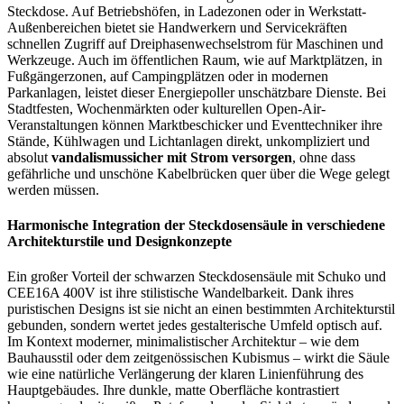
Steckdose. Auf Betriebshöfen, in Ladezonen oder in Werkstatt-
Außenbereichen bietet sie Handwerkern und Servicekräften
schnellen Zugriff auf Dreiphasenwechselstrom für Maschinen und
Werkzeuge. Auch im öffentlichen Raum, wie auf Marktplätzen, in
Fußgängerzonen, auf Campingplätzen oder in modernen
Parkanlagen, leistet dieser Energiepoller unschätzbare Dienste. Bei
Stadtfesten, Wochenmärkten oder kulturellen Open-Air-
Veranstaltungen können Marktbeschicker und Eventtechniker ihre
Stände, Kühlwagen und Lichtanlagen direkt, unkompliziert und
absolut
vandalismussicher mit Strom versorgen
, ohne dass
gefährliche und unschöne Kabelbrücken quer über die Wege gelegt
werden müssen.
Harmonische Integration der Steckdosensäule in verschiedene
Architekturstile und Designkonzepte
Ein großer Vorteil der schwarzen Steckdosensäule mit Schuko und
CEE16A 400V ist ihre stilistische Wandelbarkeit. Dank ihres
puristischen Designs ist sie nicht an einen bestimmten Architekturstil
gebunden, sondern wertet jedes gestalterische Umfeld optisch auf.
Im Kontext moderner, minimalistischer Architektur – wie dem
Bauhausstil oder dem zeitgenössischen Kubismus – wirkt die Säule
wie eine natürliche Verlängerung der klaren Linienführung des
Hauptgebäudes. Ihre dunkle, matte Oberfläche kontrastiert