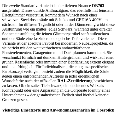
Die zweite Standardvariante ist in der tieferen Nuance
DB703
ausgeführt. Dieses dunkle Anthrazitgrau, das ebenfalls mit feinstem
Eisenglimmer versetzt ist, kommt dem Wunsch nach einer
schwarzen Steckdosensäule mit Schuko und CEE16A 400V am
nächsten. Im diffusen Tageslicht oder in der Dämmerung wirkt diese
Ausführung wie ein mattes, edles Schwarz, während unter direkter
Sonneneinstrahlung die feinen Glimmerpartikel sanft aufleuchten
und der Säule eine faszinierende optische Tiefe verleihen. Diese
Variante ist der absolute Favorit bei modernen Neubauprojekten, da
sie perfekt mit den weit verbreiteten anthrazitfarbenen
Fensterelementen, Garagentoren und Dachpfannen harmoniert. Sie
verschmilzt förmlich mit dunklen Hintergründen und wirkt auf einer
grünen Rasenfläche oder inmitten einer Bepflanzung extrem elegant
und unaufdringlich. Für Individualisten, die ein ganz spezifisches
Farbkonzept verfolgen, besteht zudem die Möglichkeit, die Säule
gegen einen entsprechenden Aufpreis in jeder erdenklichen
Wunschfarbe nach der offiziellen
RAL-Zertifizierung
beschichten
zu lassen. Ob ein sattes Tiefschwarz, ein leuchtendes Weiß als
Kontrapunkt oder eine Anpassung an die Corporate Identity eines
Unternehmens – der gestalterischen Freiheit sind hierbei keinerlei
Grenzen gesetzt.
Vielseitige Einsatzorte und Anwendungsszenarien im Überblick