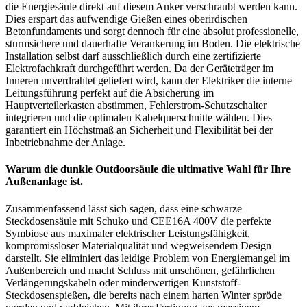
die Energiesäule direkt auf diesem Anker verschraubt werden kann.
Dies erspart das aufwendige Gießen eines oberirdischen
Betonfundaments und sorgt dennoch für eine absolut professionelle,
sturmsichere und dauerhafte Verankerung im Boden. Die elektrische
Installation selbst darf ausschließlich durch eine zertifizierte
Elektrofachkraft durchgeführt werden. Da der Geräteträger im
Inneren unverdrahtet geliefert wird, kann der Elektriker die interne
Leitungsführung perfekt auf die Absicherung im
Hauptverteilerkasten abstimmen, Fehlerstrom-Schutzschalter
integrieren und die optimalen Kabelquerschnitte wählen. Dies
garantiert ein Höchstmaß an Sicherheit und Flexibilität bei der
Inbetriebnahme der Anlage.
Warum die dunkle Outdoorsäule die ultimative Wahl für Ihre
Außenanlage ist.
Zusammenfassend lässt sich sagen, dass eine schwarze
Steckdosensäule mit Schuko und CEE16A 400V die perfekte
Symbiose aus maximaler elektrischer Leistungsfähigkeit,
kompromissloser Materialqualität und wegweisendem Design
darstellt. Sie eliminiert das leidige Problem von Energiemangel im
Außenbereich und macht Schluss mit unschönen, gefährlichen
Verlängerungskabeln oder minderwertigen Kunststoff-
Steckdosenspießen, die bereits nach einem harten Winter spröde