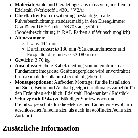
Material:
Säule und Geräteträger aus massivem, rostfreiem
Edelstahl (Werkstoff 1.4301 / V2A)
Oberfläche:
Extrem witterungsbeständige, matte
Pulverbeschichtung; standardmäßig in den Eisenglimmer-
Grautönen DB701 oder DB703 ausgeführt
(Sonderbeschichtung in RAL-Farben auf Wunsch möglich)
Abmessungen:
Höhe: 444 mm
Durchmesser: Ø 180 mm (Säulendurchmesser und
Fußplattendurchmesser Ø 180 mm)
Gewicht:
3,70 kg
Anschluss:
Sichere Kabelzuleitung von unten durch das
Fundament; integrierte Geräteträgerplatte wird unverdrahtet
für maximale Installationsflexibilität geliefert
Montageoptionen:
Aufboden-Montage; für die Installation
auf Stein, Beton und Asphalt geeignet; optionales Zubehör für
den Erdeinbau erhältlich: Edelstahl-Bodenanker / Erdstück
Schutzgrad:
IP 44 (vollständiger Spritzwasser- und
Fremdkörperschutz für die elektrischen Einheiten sowohl im
geschlossenen/ungenutzten als auch im geöffneten/genutzten
Zustand)
Zusätzliche Information