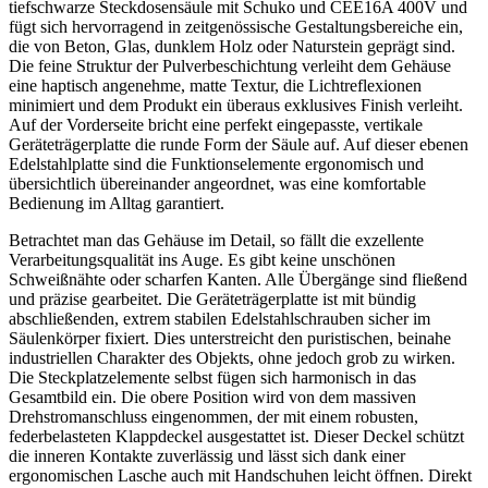
tiefschwarze Steckdosensäule mit Schuko und CEE16A 400V und
fügt sich hervorragend in zeitgenössische Gestaltungsbereiche ein,
die von Beton, Glas, dunklem Holz oder Naturstein geprägt sind.
Die feine Struktur der Pulverbeschichtung verleiht dem Gehäuse
eine haptisch angenehme, matte Textur, die Lichtreflexionen
minimiert und dem Produkt ein überaus exklusives Finish verleiht.
Auf der Vorderseite bricht eine perfekt eingepasste, vertikale
Geräteträgerplatte die runde Form der Säule auf. Auf dieser ebenen
Edelstahlplatte sind die Funktionselemente ergonomisch und
übersichtlich übereinander angeordnet, was eine komfortable
Bedienung im Alltag garantiert.
Betrachtet man das Gehäuse im Detail, so fällt die exzellente
Verarbeitungsqualität ins Auge. Es gibt keine unschönen
Schweißnähte oder scharfen Kanten. Alle Übergänge sind fließend
und präzise gearbeitet. Die Geräteträgerplatte ist mit bündig
abschließenden, extrem stabilen Edelstahlschrauben sicher im
Säulenkörper fixiert. Dies unterstreicht den puristischen, beinahe
industriellen Charakter des Objekts, ohne jedoch grob zu wirken.
Die Steckplatzelemente selbst fügen sich harmonisch in das
Gesamtbild ein. Die obere Position wird von dem massiven
Drehstromanschluss eingenommen, der mit einem robusten,
federbelasteten Klappdeckel ausgestattet ist. Dieser Deckel schützt
die inneren Kontakte zuverlässig und lässt sich dank einer
ergonomischen Lasche auch mit Handschuhen leicht öffnen. Direkt