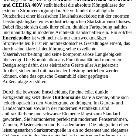
und CEE16A 400V
stellt hierbei die absolute Königsklasse der
externen Stromversorgung dar. Sie verbindet die alltägliche
Nutzbarkeit einer klassischen Haushaltssteckdose mit der enormen
Leistungsfähigkeit eines industrietauglichen Starkstromanschlusses.
Dabei fügt sie sich dank ihrer edlen, dunklen Farbgebung nahtlos
und unauffällig in moderne Architekturlandschaften ein. Ein solcher
Energiepoller
ist weit mehr als nur ein zweckmäßiger
Stromverteiler. Er ist ein architektonisches Gestaltungselement, das
durch seine klare Linienführung, seine exzellente
Materialverarbeitung und seine kompromisslose Langlebigkeit
überzeugt. Die Kombination aus Funktionalität und modernem
Design sorgt dafür, dass elektrische Geräte aller Art jederzeit
flexibel, sicher und mit maximaler Leistung betrieben werden
können, ohne das optische Gesamtbild einer gepflegten
Außenanlage zu stören.
Durch die bewusste Entscheidung für eine edle, dunkle
Farbgestaltung setzt diese
Outdoorsäule
klare Akzente, ohne sich
jedoch optisch in den Vordergrund zu drängen. Im Garten- und
Landschaftsbau sowie in der modernen Architektur sind
anthrazitfarbene und schwarze Elemente längst zum Standard
geworden. Sie harmonieren perfekt mit modernen Fensterrahmen,
Zäunen, Pflastersteinen und Fassadenfarben. Die Integration einer
leistungsstarken Starkstromquelle in ein so dezentes und elegantes
Gehäuse war in der Vergangenheit oft eine Herausforderung, da