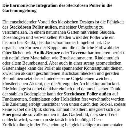
Die harmonische Integration des Steckdosen Poller in die
Gartenumgebung
Ein entscheidender Vorteil des klassischen Designs ist die Fähigkeit
des
Steckdosen Poller außen
, mit seiner Umgebung zu
verschmelzen. In einem naturnahen Garten mit vielen Stauden,
Rosenbögen und verwinkelten Pfaden wirkt der Poller wie ein
historisches Relikt, das dort schon immer hingehört hat. Die
organischen Formen der Kuppel und die natürliche Farbwahl der
Oberflächen wie
Antik-Bronze
oder
Taverna
harmonieren perfekt
mit natürlichen Materialien wie Bruchsteinmauern, Rindenmulch
oder altem Baumbestand. Aber auch in einer streng geometrischen
Gartenanlage kann der Poller als spannender Kontrastpunkt dienen.
Zwischen akkurat geschnittenen Buchsbaumhecken und geraden
Betonlinien setzt das schmiedeeiserne Objekt einen weichen,
künstlerischen Akzent, der die Strenge der Architektur auflockert.
Die Montage ist dabei denkbar einfach und dennoch sicher. Dank
der stabilen Bodenplatte kann der
Steckdosen Poller außen
auf
Fundamenten, Steinplatten oder Holzdielen fest verschraubt werden.
Die Zuleitung erfolgt unsichtbar von unten durch den Sockel, sodass
keine Kabel die Optik stören. Einmal installiert, integriert sich die
Energiesäule
so vollkommen in das Gartenbild, dass sie oft erst
entdeckt wird, wenn man sie tatsächlich benötigt. Diese
Zurückhaltung in der Erscheinung bei gleichzeitiger monumentaler