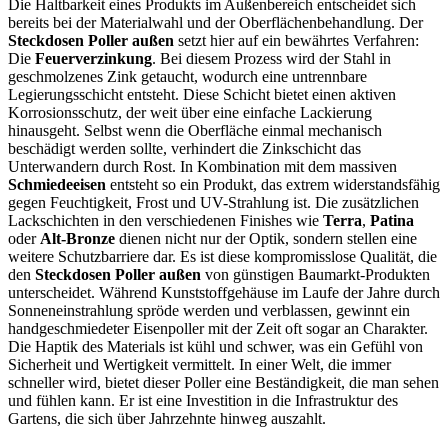
Die Haltbarkeit eines Produkts im Außenbereich entscheidet sich
bereits bei der Materialwahl und der Oberflächenbehandlung. Der
Steckdosen Poller außen
setzt hier auf ein bewährtes Verfahren:
Die
Feuerverzinkung
. Bei diesem Prozess wird der Stahl in
geschmolzenes Zink getaucht, wodurch eine untrennbare
Legierungsschicht entsteht. Diese Schicht bietet einen aktiven
Korrosionsschutz, der weit über eine einfache Lackierung
hinausgeht. Selbst wenn die Oberfläche einmal mechanisch
beschädigt werden sollte, verhindert die Zinkschicht das
Unterwandern durch Rost. In Kombination mit dem massiven
Schmiedeeisen
entsteht so ein Produkt, das extrem widerstandsfähig
gegen Feuchtigkeit, Frost und UV-Strahlung ist. Die zusätzlichen
Lackschichten in den verschiedenen Finishes wie
Terra
,
Patina
oder
Alt-Bronze
dienen nicht nur der Optik, sondern stellen eine
weitere Schutzbarriere dar. Es ist diese kompromisslose Qualität, die
den
Steckdosen Poller außen
von günstigen Baumarkt-Produkten
unterscheidet. Während Kunststoffgehäuse im Laufe der Jahre durch
Sonneneinstrahlung spröde werden und verblassen, gewinnt ein
handgeschmiedeter Eisenpoller mit der Zeit oft sogar an Charakter.
Die Haptik des Materials ist kühl und schwer, was ein Gefühl von
Sicherheit und Wertigkeit vermittelt. In einer Welt, die immer
schneller wird, bietet dieser Poller eine Beständigkeit, die man sehen
und fühlen kann. Er ist eine Investition in die Infrastruktur des
Gartens, die sich über Jahrzehnte hinweg auszahlt.