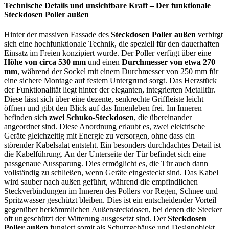
Technische Details und unsichtbare Kraft – Der funktionale
Steckdosen Poller außen
Hinter der massiven Fassade des
Steckdosen Poller außen
verbirgt
sich eine hochfunktionale Technik, die speziell für den dauerhaften
Einsatz im Freien konzipiert wurde. Der Poller verfügt über eine
Höhe von circa 530 mm
und einen
Durchmesser von etwa 270
mm
, während der Sockel mit einem Durchmesser von 250 mm für
eine sichere Montage auf festem Untergrund sorgt. Das Herzstück
der Funktionalität liegt hinter der eleganten, integrierten Metalltür.
Diese lässt sich über eine dezente, senkrechte Griffleiste leicht
öffnen und gibt den Blick auf das Innenleben frei. Im Inneren
befinden sich
zwei Schuko-Steckdosen
, die übereinander
angeordnet sind. Diese Anordnung erlaubt es, zwei elektrische
Geräte gleichzeitig mit Energie zu versorgen, ohne dass ein
störender Kabelsalat entsteht. Ein besonders durchdachtes Detail ist
die Kabelführung. An der Unterseite der Tür befindet sich eine
passgenaue Aussparung. Dies ermöglicht es, die Tür auch dann
vollständig zu schließen, wenn Geräte eingesteckt sind. Das Kabel
wird sauber nach außen geführt, während die empfindlichen
Steckverbindungen im Inneren des Pollers vor Regen, Schnee und
Spritzwasser geschützt bleiben. Dies ist ein entscheidender Vorteil
gegenüber herkömmlichen Außensteckdosen, bei denen die Stecker
oft ungeschützt der Witterung ausgesetzt sind. Der
Steckdosen
Poller außen
fungiert somit als Schutzgehäuse und Designobjekt