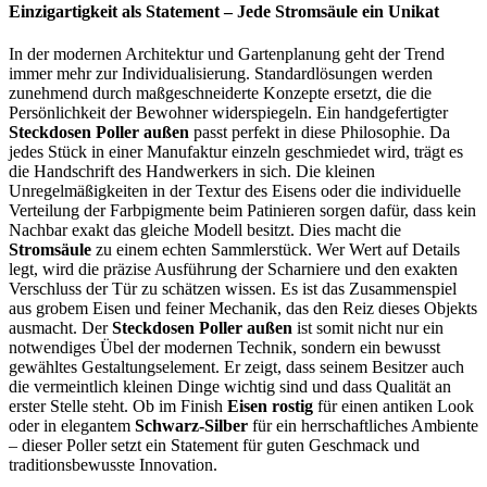
Einzigartigkeit als Statement – Jede Stromsäule ein Unikat
In der modernen Architektur und Gartenplanung geht der Trend
immer mehr zur Individualisierung. Standardlösungen werden
zunehmend durch maßgeschneiderte Konzepte ersetzt, die die
Persönlichkeit der Bewohner widerspiegeln. Ein handgefertigter
Steckdosen Poller außen
passt perfekt in diese Philosophie. Da
jedes Stück in einer Manufaktur einzeln geschmiedet wird, trägt es
die Handschrift des Handwerkers in sich. Die kleinen
Unregelmäßigkeiten in der Textur des Eisens oder die individuelle
Verteilung der Farbpigmente beim Patinieren sorgen dafür, dass kein
Nachbar exakt das gleiche Modell besitzt. Dies macht die
Stromsäule
zu einem echten Sammlerstück. Wer Wert auf Details
legt, wird die präzise Ausführung der Scharniere und den exakten
Verschluss der Tür zu schätzen wissen. Es ist das Zusammenspiel
aus grobem Eisen und feiner Mechanik, das den Reiz dieses Objekts
ausmacht. Der
Steckdosen Poller außen
ist somit nicht nur ein
notwendiges Übel der modernen Technik, sondern ein bewusst
gewähltes Gestaltungselement. Er zeigt, dass seinem Besitzer auch
die vermeintlich kleinen Dinge wichtig sind und dass Qualität an
erster Stelle steht. Ob im Finish
Eisen rostig
für einen antiken Look
oder in elegantem
Schwarz-Silber
für ein herrschaftliches Ambiente
– dieser Poller setzt ein Statement für guten Geschmack und
traditionsbewusste Innovation.