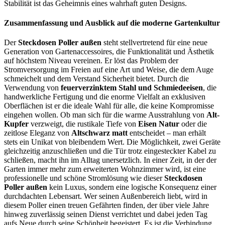
Stabilität ist das Geheimnis eines wahrhaft guten Designs.
Zusammenfassung und Ausblick auf die moderne Gartenkultur
Der
Steckdosen Poller außen
steht stellvertretend für eine neue
Generation von Gartenaccessoires, die Funktionalität und Ästhetik
auf höchstem Niveau vereinen. Er löst das Problem der
Stromversorgung im Freien auf eine Art und Weise, die dem Auge
schmeichelt und dem Verstand Sicherheit bietet. Durch die
Verwendung von
feuerverzinktem Stahl und Schmiedeeisen
, die
handwerkliche Fertigung und die enorme Vielfalt an exklusiven
Oberflächen ist er die ideale Wahl für alle, die keine Kompromisse
eingehen wollen. Ob man sich für die warme Ausstrahlung von
Alt-
Kupfer
verzweigt, die rustikale Tiefe von
Eisen Natur
oder die
zeitlose Eleganz von
Altschwarz matt
entscheidet – man erhält
stets ein Unikat von bleibendem Wert. Die Möglichkeit, zwei Geräte
gleichzeitig anzuschließen und die Tür trotz eingesteckter Kabel zu
schließen, macht ihn im Alltag unersetzlich. In einer Zeit, in der der
Garten immer mehr zum erweiterten Wohnzimmer wird, ist eine
professionelle und schöne Stromlösung wie dieser
Steckdosen
Poller außen
kein Luxus, sondern eine logische Konsequenz einer
durchdachten Lebensart. Wer seinen Außenbereich liebt, wird in
diesem Poller einen treuen Gefährten finden, der über viele Jahre
hinweg zuverlässig seinen Dienst verrichtet und dabei jeden Tag
aufs Neue durch seine Schönheit begeistert. Es ist die Verbindung