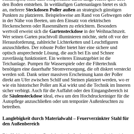
den Boden entstehen. In weitläufigen Gartenanlagen bietet es sich
an, mehrere
Steckdosen Poller außen
an strategisch günstigen
Punkten zu platzieren. Beispielsweise am Rand von Gehwegen oder
in der Nähe von Beeten, um den Einsatz von elektrischen
Heckenscheren oder Rasenmähern zu erleichtern. Besonders
wertvoll erweist sich die
Gartensteckdose
in der Weihnachtszeit.
Wer seinen Garten prachtvoll illuminieren möchte, steht oft vor der
Herausforderung, zahlreiche Lichterketten und Leuchtfiguren
anzuschließen. Der robuste Poller bietet hier eine sichere und
optisch ansprechende Lösung, die auch bei Eis und Schnee
zuverlässig funktioniert. Ein weiteres Einsatzgebiet ist die
Teichanlage. Pumpen für Wasserspiele oder die Filtertechnik
benötigen eine dauerhafte Stromversorgung, die oft diskret versteckt
werden soll. Dank seiner massiven Erscheinung kann der Poller
direkt am Ufer zwischen Schilf und Steinen platziert werden, wo er
wie ein historischer Poller am Kai wirkt und die Technik im Inneren
sicher verbirgt. Auch für die Auffahrt oder den Eingangsbereich ist
die
Säulensteckdose
ideal, etwa um den Hochdruckreiniger für die
Autopflege anzuschließen oder um temporäre Außenleuchten zu
betreiben.
Langlebigkeit durch Materialwahl – Feuerverzinkter Stahl für
den Außenbereich