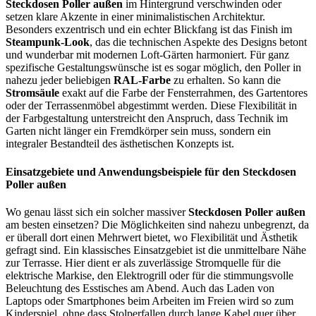
Steckdosen Poller außen
im Hintergrund verschwinden oder
setzen klare Akzente in einer minimalistischen Architektur.
Besonders exzentrisch und ein echter Blickfang ist das Finish im
Steampunk-Look
, das die technischen Aspekte des Designs betont
und wunderbar mit modernen Loft-Gärten harmoniert. Für ganz
spezifische Gestaltungswünsche ist es sogar möglich, den Poller in
nahezu jeder beliebigen
RAL-Farbe
zu erhalten. So kann die
Stromsäule
exakt auf die Farbe der Fensterrahmen, des Gartentores
oder der Terrassenmöbel abgestimmt werden. Diese Flexibilität in
der Farbgestaltung unterstreicht den Anspruch, dass Technik im
Garten nicht länger ein Fremdkörper sein muss, sondern ein
integraler Bestandteil des ästhetischen Konzepts ist.
Einsatzgebiete und Anwendungsbeispiele für den Steckdosen
Poller außen
Wo genau lässt sich ein solcher massiver
Steckdosen Poller außen
am besten einsetzen? Die Möglichkeiten sind nahezu unbegrenzt, da
er überall dort einen Mehrwert bietet, wo Flexibilität und Ästhetik
gefragt sind. Ein klassisches Einsatzgebiet ist die unmittelbare Nähe
zur Terrasse. Hier dient er als zuverlässige Stromquelle für die
elektrische Markise, den Elektrogrill oder für die stimmungsvolle
Beleuchtung des Esstisches am Abend. Auch das Laden von
Laptops oder Smartphones beim Arbeiten im Freien wird so zum
Kinderspiel, ohne dass Stolperfallen durch lange Kabel quer über