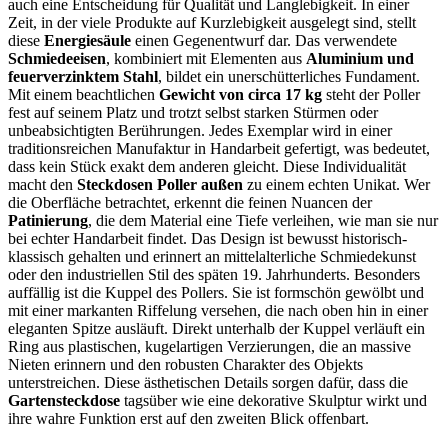
auch eine Entscheidung für Qualität und Langlebigkeit. In einer
Zeit, in der viele Produkte auf Kurzlebigkeit ausgelegt sind, stellt
diese
Energiesäule
einen Gegenentwurf dar. Das verwendete
Schmiedeeisen
, kombiniert mit Elementen aus
Aluminium und
feuerverzinktem Stahl
, bildet ein unerschütterliches Fundament.
Mit einem beachtlichen
Gewicht von circa 17 kg
steht der Poller
fest auf seinem Platz und trotzt selbst starken Stürmen oder
unbeabsichtigten Berührungen. Jedes Exemplar wird in einer
traditionsreichen Manufaktur in Handarbeit gefertigt, was bedeutet,
dass kein Stück exakt dem anderen gleicht. Diese Individualität
macht den
Steckdosen Poller außen
zu einem echten Unikat. Wer
die Oberfläche betrachtet, erkennt die feinen Nuancen der
Patinierung
, die dem Material eine Tiefe verleihen, wie man sie nur
bei echter Handarbeit findet. Das Design ist bewusst historisch-
klassisch gehalten und erinnert an mittelalterliche Schmiedekunst
oder den industriellen Stil des späten 19. Jahrhunderts. Besonders
auffällig ist die Kuppel des Pollers. Sie ist formschön gewölbt und
mit einer markanten Riffelung versehen, die nach oben hin in einer
eleganten Spitze ausläuft. Direkt unterhalb der Kuppel verläuft ein
Ring aus plastischen, kugelartigen Verzierungen, die an massive
Nieten erinnern und den robusten Charakter des Objekts
unterstreichen. Diese ästhetischen Details sorgen dafür, dass die
Gartensteckdose
tagsüber wie eine dekorative Skulptur wirkt und
ihre wahre Funktion erst auf den zweiten Blick offenbart.