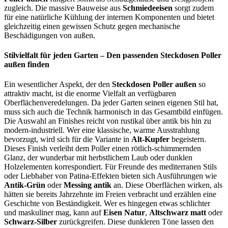
zugleich. Die massive Bauweise aus
Schmiedeeisen
sorgt zudem
für eine natürliche Kühlung der internen Komponenten und bietet
gleichzeitig einen gewissen Schutz gegen mechanische
Beschädigungen von außen.
Stilvielfalt für jeden Garten – Den passenden Steckdosen Poller
außen finden
Ein wesentlicher Aspekt, der den
Steckdosen Poller außen
so
attraktiv macht, ist die enorme Vielfalt an verfügbaren
Oberflächenveredelungen. Da jeder Garten seinen eigenen Stil hat,
muss sich auch die Technik harmonisch in das Gesamtbild einfügen.
Die Auswahl an Finishes reicht von rustikal über antik bis hin zu
modern-industriell. Wer eine klassische, warme Ausstrahlung
bevorzugt, wird sich für die Variante in
Alt-Kupfer
begeistern.
Dieses Finish verleiht dem Poller einen rötlich-schimmernden
Glanz, der wunderbar mit herbstlichem Laub oder dunklen
Holzelementen korrespondiert. Für Freunde des mediterranen Stils
oder Liebhaber von Patina-Effekten bieten sich Ausführungen wie
Antik-Grün
oder
Messing antik
an. Diese Oberflächen wirken, als
hätten sie bereits Jahrzehnte im Freien verbracht und erzählen eine
Geschichte von Beständigkeit. Wer es hingegen etwas schlichter
und maskuliner mag, kann auf
Eisen Natur
,
Altschwarz matt
oder
Schwarz-Silber
zurückgreifen. Diese dunkleren Töne lassen den