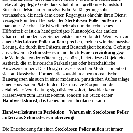
liebevoll gepflegte Gartenlandschaft durch grellbunte Kunststoff-
Steckdosenleisten oder provisorische Verlängerungskabel
verunstalten, die nach dem ersten Regenguss ohnehin ihren Dienst
versagen könnten? Hier setzt der
Steckdosen Poller außen
ein
markantes Zeichen. Er ist weit mehr als nur ein technisches
Hilfsmittel; er ist ein handgefertigtes Kunstobjekt, das antiken
Charme mit modernster Sicherheitstechnik verbindet. Wenn wir von
einem
Steckdosen Poller außen
sprechen, meinen wir eine massive
Lösung, die durch ihre Präsenz und Beständigkeit besticht. Gefertigt
aus schwerem
Schmiedeeisen
und durch
Feuerverzinkung
gegen
die Widrigkeiten der Witterung geschützt, bietet dieses Objekt eine
Ästhetik, die an historische Parkanlagen oder herrschaftliche
Anwesen erinnert. Das Design dieses speziellen Modells orientiert
sich an klassischen Formen, die sowohl in einem romantischen
Bauerngarten als auch in einer modernen, puristischen Außenanlage
einen souveränen Platz finden. Der massive Korpus und die
detailreiche Verarbeitung signalisieren sofort, dass hier keine
Massenware zum Einsatz kommt, sondern ein Stück echter
Handwerkskunst
, das Generationen überdauern kann.
Handwerkskunst in Perfektion – Warum ein Steckdosen Poller
außen aus Schmiedeeisen überzeugt
Die Entscheidung für einen
Steckdosen Poller außen
ist immer