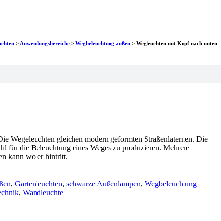
uchten
>
Anwendungsbereiche
>
Wegbeleuchtung außen
>
Wegleuchten mit Kopf nach unten
 Die Wegeleuchten gleichen modern geformten Straßenlaternen. Die
rahl für die Beleuchtung eines Weges zu produzieren. Mehrere
 kann wo er hintritt.
ußen
,
Gartenleuchten
,
schwarze Außenlampen
,
Wegbeleuchtung
chnik
,
Wandleuchte