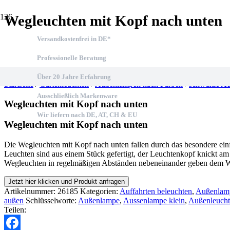
Wegleuchten mit Kopf nach unten
Versandkostenfrei in DE*
Professionelle Beratung
Über 20 Jahre Erfahrung
Startseite
/
Gartenleuchten
/
Außenlampen nach Farben
/
schwarze A
Ausschließlich Markenware
Wegleuchten mit Kopf nach unten
Wir liefern nach DE, AT, CH & EU
Wegleuchten mit Kopf nach unten
Die Wegleuchten mit Kopf nach unten fallen durch das besondere ein
Leuchten sind aus einem Stück gefertigt, der Leuchtenkopf knickt am
Wegleuchten in regelmäßigen Abständen nebeneinander geben dem We
Jetzt hier klicken und Produkt anfragen
Artikelnummer:
26185
Kategorien:
Auffahrten beleuchten
,
Außenlam
außen
Schlüsselworte:
Außenlampe
,
Aussenlampe klein
,
Außenleucht
Teilen: