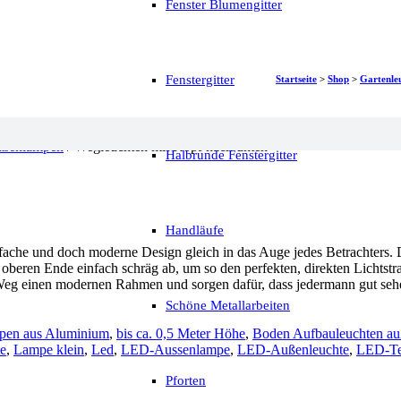
Fenster Blumengitter
Fenstergitter
Startseite
>
Shop
>
Gartenle
ußenlampen
/ Wegleuchten mit Kopf nach unten
Halbrunde Fenstergitter
Handläufe
fache und doch moderne Design gleich in das Auge jedes Betrachters.
 oberen Ende einfach schräg ab, um so den perfekten, direkten Lichtst
g einen modernen Rahmen und sorgen dafür, dass jedermann gut sehen
Schöne Metallarbeiten
pen aus Aluminium
,
bis ca. 0,5 Meter Höhe
,
Boden Aufbauleuchten a
e
,
Lampe klein
,
Led
,
LED-Aussenlampe
,
LED-Außenleuchte
,
LED-Te
Pforten