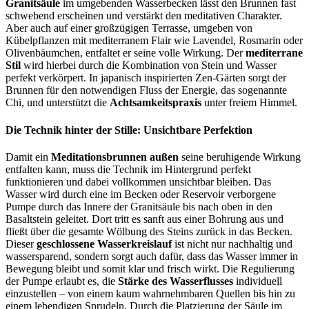
Granitsäule
im umgebenden Wasserbecken lässt den Brunnen fast
schwebend erscheinen und verstärkt den meditativen Charakter.
Aber auch auf einer großzügigen Terrasse, umgeben von
Kübelpflanzen mit mediterranem Flair wie Lavendel, Rosmarin oder
Olivenbäumchen, entfaltet er seine volle Wirkung. Der
mediterrane
Stil
wird hierbei durch die Kombination von Stein und Wasser
perfekt verkörpert. In japanisch inspirierten Zen-Gärten sorgt der
Brunnen für den notwendigen Fluss der Energie, das sogenannte
Chi, und unterstützt die
Achtsamkeitspraxis
unter freiem Himmel.
Die Technik hinter der Stille: Unsichtbare Perfektion
Damit ein
Meditationsbrunnen außen
seine beruhigende Wirkung
entfalten kann, muss die Technik im Hintergrund perfekt
funktionieren und dabei vollkommen unsichtbar bleiben. Das
Wasser wird durch eine im Becken oder Reservoir verborgene
Pumpe durch das Innere der Granitsäule bis nach oben in den
Basaltstein geleitet. Dort tritt es sanft aus einer Bohrung aus und
fließt über die gesamte Wölbung des Steins zurück in das Becken.
Dieser
geschlossene Wasserkreislauf
ist nicht nur nachhaltig und
wassersparend, sondern sorgt auch dafür, dass das Wasser immer in
Bewegung bleibt und somit klar und frisch wirkt. Die Regulierung
der Pumpe erlaubt es, die
Stärke des Wasserflusses
individuell
einzustellen – von einem kaum wahrnehmbaren Quellen bis hin zu
einem lebendigen Sprudeln. Durch die Platzierung der Säule im