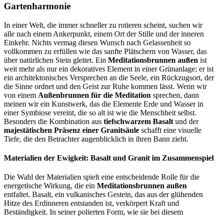
Gartenharmonie
In einer Welt, die immer schneller zu rotieren scheint, suchen wir
alle nach einem Ankerpunkt, einem Ort der Stille und der inneren
Einkehr. Nichts vermag diesen Wunsch nach Gelassenheit so
vollkommen zu erfüllen wie das sanfte Plätschern von Wasser, das
über natürlichen Stein gleitet. Ein
Meditationsbrunnen außen
ist
weit mehr als nur ein dekoratives Element in einer Grünanlage; er ist
ein architektonisches Versprechen an die Seele, ein Rückzugsort, der
die Sinne ordnet und den Geist zur Ruhe kommen lässt. Wenn wir
von einem
Außenbrunnen für die Meditation
sprechen, dann
meinen wir ein Kunstwerk, das die Elemente Erde und Wasser in
einer Symbiose vereint, die so alt ist wie die Menschheit selbst.
Besonders die Kombination aus
tiefschwarzem Basalt
und der
majestätischen Präsenz einer Granitsäule
schafft eine visuelle
Tiefe, die den Betrachter augenblicklich in ihren Bann zieht.
Materialien der Ewigkeit: Basalt und Granit im Zusammenspiel
Die Wahl der Materialien spielt eine entscheidende Rolle für die
energetische Wirkung, die ein
Meditationsbrunnen außen
entfaltet. Basalt, ein vulkanisches Gestein, das aus der glühenden
Hitze des Erdinneren entstanden ist, verkörpert Kraft und
Beständigkeit. In seiner polierten Form, wie sie bei diesem