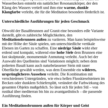
Wasserbecken entsteht ein natürlicher Resonanzkörper, der den
Klang des Wassers vertieft und ihm eine
warme, dunkle
Klangfarbe
verleiht, die für die Meditation besonders förderlich ist.
Unterschiedliche Ausführungen für jeden Geschmack
Obwohl der Basaltbrunnen auf Granit eine besonders edle Variante
darstellt, gibt es zahlreiche Möglichkeiten, den
Meditationsbrunnen außen
zu variieren. Man kann beispielsweise
mit der Höhe der Säule spielen, um unterschiedliche vertikale
Ebenen im Garten zu schaffen. Eine
niedrige Säule
wirkt eher
erdend und kompakt, während eine
hohe Stele
dem Brunnen eine
fast skulpturale, monumentale Anmutung verleiht. Auch bei der
Auswahl des Quellsteins sind Variationen möglich; neben dem
polierten Basalt kann auch naturbelassener Stein mit rauer
Oberfläche gewählt werden, was dem Ensemble ein
wilderes,
ursprünglicheres Aussehen
verleiht. Die Kombination mit
verschiedenen Untergründen, wie etwa hellen Flusskieselsteinen im
Becken oder dunklem Schiefersplitt, verändert die Farbwirkung des
gesamten Objekts maßgeblich. So lässt sich für jeden Stil – von
rustikal über mediterran bis hin zu avantgardistisch – die passende
Ausführung finden.
Ein Meditationsbrunnen außen für Körper und Geist