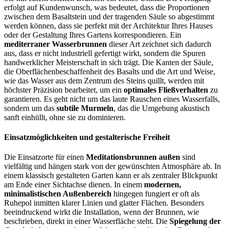
erfolgt auf Kundenwunsch, was bedeutet, dass die Proportionen
zwischen dem Basaltstein und der tragenden Säule so abgestimmt
werden können, dass sie perfekt mit der Architektur Ihres Hauses
oder der Gestaltung Ihres Gartens korrespondieren. Ein
mediterraner Wasserbrunnen
dieser Art zeichnet sich dadurch
aus, dass er nicht industriell gefertigt wirkt, sondern die Spuren
handwerklicher Meisterschaft in sich trägt. Die Kanten der Säule,
die Oberflächenbeschaffenheit des Basalts und die Art und Weise,
wie das Wasser aus dem Zentrum des Steins quillt, werden mit
höchster Präzision bearbeitet, um ein
optimales Fließverhalten
zu
garantieren. Es geht nicht um das laute Rauschen eines Wasserfalls,
sondern um das
subtile Murmeln
, das die Umgebung akustisch
sanft einhüllt, ohne sie zu dominieren.
Einsatzmöglichkeiten und gestalterische Freiheit
Die Einsatzorte für einen
Meditationsbrunnen außen
sind
vielfältig und hängen stark von der gewünschten Atmosphäre ab. In
einem klassisch gestalteten Garten kann er als zentraler Blickpunkt
am Ende einer Sichtachse dienen. In einem
modernen,
minimalistischen Außenbereich
hingegen fungiert er oft als
Ruhepol inmitten klarer Linien und glatter Flächen. Besonders
beeindruckend wirkt die Installation, wenn der Brunnen, wie
beschrieben, direkt in einer Wasserfläche steht. Die
Spiegelung der