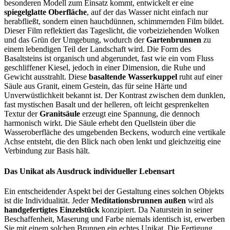
besonderen Modell zum Einsatz kommt, entwickelt er eine
spiegelglatte Oberfläche
, auf der das Wasser nicht einfach nur
herabfließt, sondern einen hauchdünnen, schimmernden Film bildet.
Dieser Film reflektiert das Tageslicht, die vorbeiziehenden Wolken
und das Grün der Umgebung, wodurch der
Gartenbrunnen
zu
einem lebendigen Teil der Landschaft wird. Die Form des
Basaltsteins ist organisch und abgerundet, fast wie ein vom Fluss
geschliffener Kiesel, jedoch in einer Dimension, die Ruhe und
Gewicht ausstrahlt. Diese
basaltende Wasserkuppel
ruht auf einer
Säule aus Granit, einem Gestein, das für seine Härte und
Unverwüstlichkeit bekannt ist. Der Kontrast zwischen dem dunklen,
fast mystischen Basalt und der helleren, oft leicht gesprenkelten
Textur der
Granitsäule
erzeugt eine Spannung, die dennoch
harmonisch wirkt. Die Säule erhebt den Quellstein über die
Wasseroberfläche des umgebenden Beckens, wodurch eine vertikale
Achse entsteht, die den Blick nach oben lenkt und gleichzeitig eine
Verbindung zur Basis hält.
Das Unikat als Ausdruck individueller Lebensart
Ein entscheidender Aspekt bei der Gestaltung eines solchen Objekts
ist die Individualität. Jeder
Meditationsbrunnen außen
wird als
handgefertigtes Einzelstück
konzipiert. Da Naturstein in seiner
Beschaffenheit, Maserung und Farbe niemals identisch ist, erwerben
Sie mit einem solchen Brunnen ein echtes Unikat. Die Fertigung