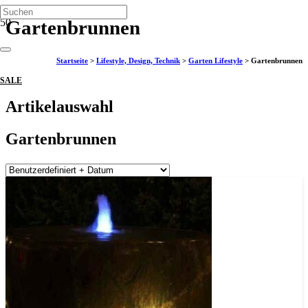
Gartenbrunnen
Startseite
>
Lifestyle, Design, Technik
>
Garten Lifestyle
>
Gartenbrunnen
SALE
Artikelauswahl
Gartenbrunnen