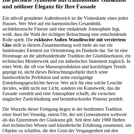
und zeitloser Eleganz für Ihre Fassade
Ein stilvoll gestalteter Außenbereich ist die Visitenkarte eines jeden
Hauses. Wer Wert auf ein harmonisches Gesamtbild,
architektonische Finesse und eine einladende Atmosphäre legt,
weiß, dass die Wahl der richtigen Beleuchtung eine entscheidende
Rolle spielt. Die
exklusive Außen Wandleuchte mit verziertem
Glas
stellt in diesem Zusammenhang weit mehr als nur ein
funktionales Element zur Orientierung im Dunkeln dar. Sie ist eine
Hommage an die jahrhundertealte Tradition der Glasbläserkunst, ein
technisches Meisterwerk und ein ästhetisches Statement zugleich. In
einer Welt, die oft von Massenproduktion und kurzlebigen Trends
geprägt ist, sticht dieses Beleuchtungsobjekt durch seine
handwerkliche Perfektion und seine einzigartige
Entstehungsgeschichte hervor. Wer sich für eine solche Leuchte
decides, wählt nicht nur Licht, sondern ein Kunstwerk, das die
Fassade veredelt und eine Atmosphäre schafft, die zwischen
magischer Zurückhaltung und beeindruckender Präsenz pendelt.
Die Wurzeln dieser Fertigung liegen in der berühmten Tradition
einer Insel bei Venedig, einem Ort, der seit Generationen weltweit
als das Epizentrum der Glaskunst gilt. Seit dem Jahr 1988 fließen
dort technisches Wissen und künstlerische Erfahrung zusammen, um
Objekte zu schaffen, die den Geist der Vergangenheit mit den