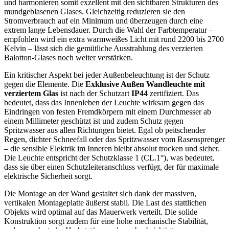
und harmonieren somit exzellent mit den sichtbaren Strukturen des
mundgeblasenen Glases. Gleichzeitig reduzieren sie den
Stromverbrauch auf ein Minimum und überzeugen durch eine
extrem lange Lebensdauer. Durch die Wahl der Farbtemperatur –
empfohlen wird ein extra warmweißes Licht mit rund 2200 bis 2700
Kelvin – lässt sich die gemütliche Ausstrahlung des verzierten
Balotton-Glases noch weiter verstärken.
Ein kritischer Aspekt bei jeder Außenbeleuchtung ist der Schutz
gegen die Elemente. Die
Exklusive Außen Wandleuchte mit
verziertem Glas
ist nach der Schutzart
IP44
zertifiziert. Das
bedeutet, dass das Innenleben der Leuchte wirksam gegen das
Eindringen von festen Fremdkörpern mit einem Durchmesser ab
einem Millimeter geschützt ist und zudem Schutz gegen
Spritzwasser aus allen Richtungen bietet. Egal ob peitschender
Regen, dichter Schneefall oder das Spritzwasser vom Rasensprenger
– die sensible Elektrik im Inneren bleibt absolut trocken und sicher.
Die Leuchte entspricht der Schutzklasse 1 (CL.1°), was bedeutet,
dass sie über einen Schutzleiteranschluss verfügt, der für maximale
elektrische Sicherheit sorgt.
Die Montage an der Wand gestaltet sich dank der massiven,
vertikalen Montageplatte äußerst stabil. Die Last des stattlichen
Objekts wird optimal auf das Mauerwerk verteilt. Die solide
Konstruktion sorgt zudem für eine hohe mechanische Stabilität,