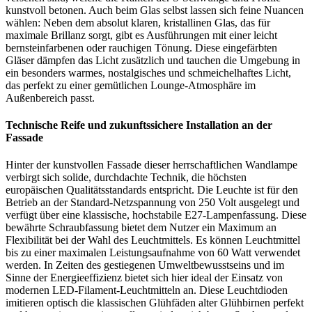
kunstvoll betonen. Auch beim Glas selbst lassen sich feine Nuancen
wählen: Neben dem absolut klaren, kristallinen Glas, das für
maximale Brillanz sorgt, gibt es Ausführungen mit einer leicht
bernsteinfarbenen oder rauchigen Tönung. Diese eingefärbten
Gläser dämpfen das Licht zusätzlich und tauchen die Umgebung in
ein besonders warmes, nostalgisches und schmeichelhaftes Licht,
das perfekt zu einer gemütlichen Lounge-Atmosphäre im
Außenbereich passt.
Technische Reife und zukunftssichere Installation an der
Fassade
Hinter der kunstvollen Fassade dieser herrschaftlichen Wandlampe
verbirgt sich solide, durchdachte Technik, die höchsten
europäischen Qualitätsstandards entspricht. Die Leuchte ist für den
Betrieb an der Standard-Netzspannung von 250 Volt ausgelegt und
verfügt über eine klassische, hochstabile E27-Lampenfassung. Diese
bewährte Schraubfassung bietet dem Nutzer ein Maximum an
Flexibilität bei der Wahl des Leuchtmittels. Es können Leuchtmittel
bis zu einer maximalen Leistungsaufnahme von 60 Watt verwendet
werden. In Zeiten des gestiegenen Umweltbewusstseins und im
Sinne der Energieeffizienz bietet sich hier ideal der Einsatz von
modernen LED-Filament-Leuchtmitteln an. Diese Leuchtdioden
imitieren optisch die klassischen Glühfäden alter Glühbirnen perfekt