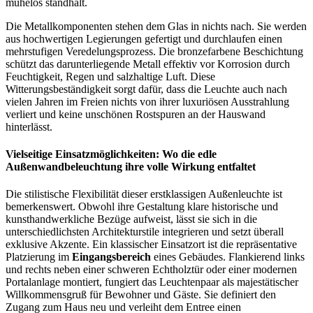
mühelos standhält.
Die Metallkomponenten stehen dem Glas in nichts nach. Sie werden
aus hochwertigen Legierungen gefertigt und durchlaufen einen
mehrstufigen Veredelungsprozess. Die bronzefarbene Beschichtung
schützt das darunterliegende Metall effektiv vor Korrosion durch
Feuchtigkeit, Regen und salzhaltige Luft. Diese
Witterungsbeständigkeit sorgt dafür, dass die Leuchte auch nach
vielen Jahren im Freien nichts von ihrer luxuriösen Ausstrahlung
verliert und keine unschönen Rostspuren an der Hauswand
hinterlässt.
Vielseitige Einsatzmöglichkeiten: Wo die edle
Außenwandbeleuchtung ihre volle Wirkung entfaltet
Die stilistische Flexibilität dieser erstklassigen Außenleuchte ist
bemerkenswert. Obwohl ihre Gestaltung klare historische und
kunsthandwerkliche Bezüge aufweist, lässt sie sich in die
unterschiedlichsten Architekturstile integrieren und setzt überall
exklusive Akzente. Ein klassischer Einsatzort ist die repräsentative
Platzierung im
Eingangsbereich
eines Gebäudes. Flankierend links
und rechts neben einer schweren Echtholztür oder einer modernen
Portalanlage montiert, fungiert das Leuchtenpaar als majestätischer
Willkommensgruß für Bewohner und Gäste. Sie definiert den
Zugang zum Haus neu und verleiht dem Entree einen