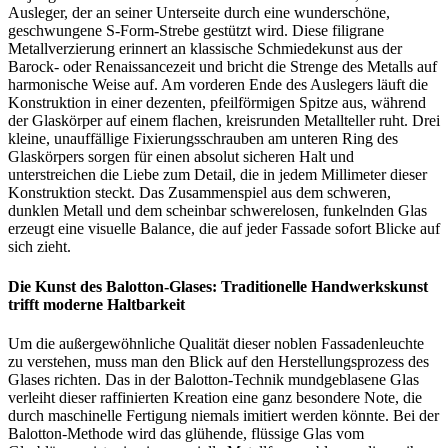
Ausleger, der an seiner Unterseite durch eine wunderschöne,
geschwungene S-Form-Strebe gestützt wird. Diese filigrane
Metallverzierung erinnert an klassische Schmiedekunst aus der
Barock- oder Renaissancezeit und bricht die Strenge des Metalls auf
harmonische Weise auf. Am vorderen Ende des Auslegers läuft die
Konstruktion in einer dezenten, pfeilförmigen Spitze aus, während
der Glaskörper auf einem flachen, kreisrunden Metallteller ruht. Drei
kleine, unauffällige Fixierungsschrauben am unteren Ring des
Glaskörpers sorgen für einen absolut sicheren Halt und
unterstreichen die Liebe zum Detail, die in jedem Millimeter dieser
Konstruktion steckt. Das Zusammenspiel aus dem schweren,
dunklen Metall und dem scheinbar schwerelosen, funkelnden Glas
erzeugt eine visuelle Balance, die auf jeder Fassade sofort Blicke auf
sich zieht.
Die Kunst des Balotton-Glases: Traditionelle Handwerkskunst
trifft moderne Haltbarkeit
Um die außergewöhnliche Qualität dieser noblen Fassadenleuchte
zu verstehen, muss man den Blick auf den Herstellungsprozess des
Glases richten. Das in der Balotton-Technik mundgeblasene Glas
verleiht dieser raffinierten Kreation eine ganz besondere Note, die
durch maschinelle Fertigung niemals imitiert werden könnte. Bei der
Balotton-Methode wird das glühende, flüssige Glas vom