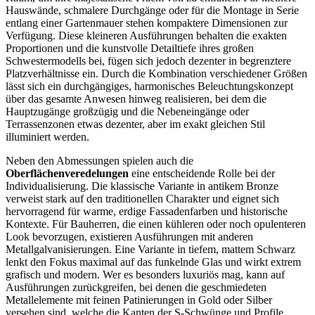
Hauswände, schmalere Durchgänge oder für die Montage in Serie
entlang einer Gartenmauer stehen kompaktere Dimensionen zur
Verfügung. Diese kleineren Ausführungen behalten die exakten
Proportionen und die kunstvolle Detailtiefe ihres großen
Schwestermodells bei, fügen sich jedoch dezenter in begrenztere
Platzverhältnisse ein. Durch die Kombination verschiedener Größen
lässt sich ein durchgängiges, harmonisches Beleuchtungskonzept
über das gesamte Anwesen hinweg realisieren, bei dem die
Hauptzugänge großzügig und die Nebeneingänge oder
Terrassenzonen etwas dezenter, aber im exakt gleichen Stil
illuminiert werden.
Neben den Abmessungen spielen auch die
Oberflächenveredelungen
eine entscheidende Rolle bei der
Individualisierung. Die klassische Variante in antikem Bronze
verweist stark auf den traditionellen Charakter und eignet sich
hervorragend für warme, erdige Fassadenfarben und historische
Kontexte. Für Bauherren, die einen kühleren oder noch opulenteren
Look bevorzugen, existieren Ausführungen mit anderen
Metallgalvanisierungen. Eine Variante in tiefem, mattem Schwarz
lenkt den Fokus maximal auf das funkelnde Glas und wirkt extrem
grafisch und modern. Wer es besonders luxuriös mag, kann auf
Ausführungen zurückgreifen, bei denen die geschmiedeten
Metallelemente mit feinen Patinierungen in Gold oder Silber
versehen sind, welche die Kanten der S-Schwünge und Profile