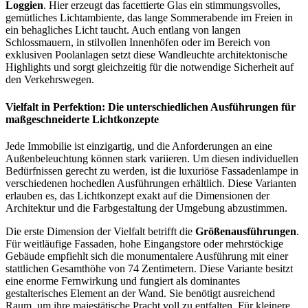
Loggien
. Hier erzeugt das facettierte Glas ein stimmungsvolles,
gemütliches Lichtambiente, das lange Sommerabende im Freien in
ein behagliches Licht taucht. Auch entlang von langen
Schlossmauern, in stilvollen Innenhöfen oder im Bereich von
exklusiven Poolanlagen setzt diese Wandleuchte architektonische
Highlights und sorgt gleichzeitig für die notwendige Sicherheit auf
den Verkehrswegen.
Vielfalt in Perfektion: Die unterschiedlichen Ausführungen für
maßgeschneiderte Lichtkonzepte
Jede Immobilie ist einzigartig, und die Anforderungen an eine
Außenbeleuchtung können stark variieren. Um diesen individuellen
Bedürfnissen gerecht zu werden, ist die luxuriöse Fassadenlampe in
verschiedenen hochedlen Ausführungen erhältlich. Diese Varianten
erlauben es, das Lichtkonzept exakt auf die Dimensionen der
Architektur und die Farbgestaltung der Umgebung abzustimmen.
Die erste Dimension der Vielfalt betrifft die
Größenausführungen
.
Für weitläufige Fassaden, hohe Eingangstore oder mehrstöckige
Gebäude empfiehlt sich die monumentalere Ausführung mit einer
stattlichen Gesamthöhe von 74 Zentimetern. Diese Variante besitzt
eine enorme Fernwirkung und fungiert als dominantes
gestalterisches Element an der Wand. Sie benötigt ausreichend
Raum, um ihre majestätische Pracht voll zu entfalten. Für kleinere