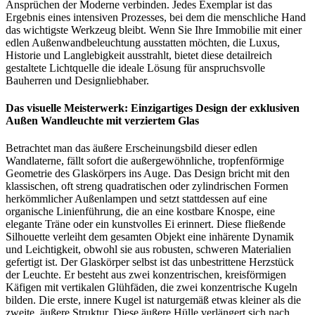
Ansprüchen der Moderne verbinden. Jedes Exemplar ist das
Ergebnis eines intensiven Prozesses, bei dem die menschliche Hand
das wichtigste Werkzeug bleibt. Wenn Sie Ihre Immobilie mit einer
edlen Außenwandbeleuchtung ausstatten möchten, die Luxus,
Historie und Langlebigkeit ausstrahlt, bietet diese detailreich
gestaltete Lichtquelle die ideale Lösung für anspruchsvolle
Bauherren und Designliebhaber.
Das visuelle Meisterwerk: Einzigartiges Design der exklusiven
Außen Wandleuchte mit verziertem Glas
Betrachtet man das äußere Erscheinungsbild dieser edlen
Wandlaterne, fällt sofort die außergewöhnliche, tropfenförmige
Geometrie des Glaskörpers ins Auge. Das Design bricht mit den
klassischen, oft streng quadratischen oder zylindrischen Formen
herkömmlicher Außenlampen und setzt stattdessen auf eine
organische Linienführung, die an eine kostbare Knospe, eine
elegante Träne oder ein kunstvolles Ei erinnert. Diese fließende
Silhouette verleiht dem gesamten Objekt eine inhärente Dynamik
und Leichtigkeit, obwohl sie aus robusten, schweren Materialien
gefertigt ist. Der Glaskörper selbst ist das unbestrittene Herzstück
der Leuchte. Er besteht aus zwei konzentrischen, kreisförmigen
Käfigen mit vertikalen Glühfäden, die zwei konzentrische Kugeln
bilden. Die erste, innere Kugel ist naturgemäß etwas kleiner als die
zweite, äußere Struktur. Diese äußere Hülle verlängert sich nach