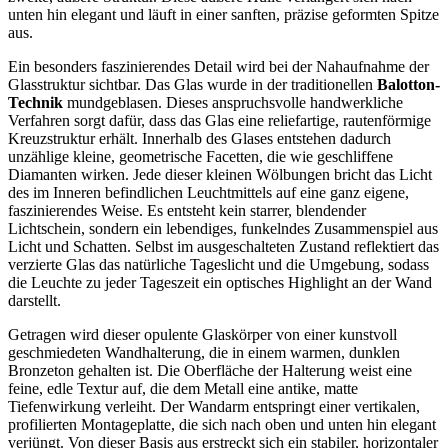
unten hin elegant und läuft in einer sanften, präzise geformten Spitze
aus.
Ein besonders faszinierendes Detail wird bei der Nahaufnahme der
Glasstruktur sichtbar. Das Glas wurde in der traditionellen
Balotton-
Technik
mundgeblasen. Dieses anspruchsvolle handwerkliche
Verfahren sorgt dafür, dass das Glas eine reliefartige, rautenförmige
Kreuzstruktur erhält. Innerhalb des Glases entstehen dadurch
unzählige kleine, geometrische Facetten, die wie geschliffene
Diamanten wirken. Jede dieser kleinen Wölbungen bricht das Licht
des im Inneren befindlichen Leuchtmittels auf eine ganz eigene,
faszinierendes Weise. Es entsteht kein starrer, blendender
Lichtschein, sondern ein lebendiges, funkelndes Zusammenspiel aus
Licht und Schatten. Selbst im ausgeschalteten Zustand reflektiert das
verzierte Glas das natürliche Tageslicht und die Umgebung, sodass
die Leuchte zu jeder Tageszeit ein optisches Highlight an der Wand
darstellt.
Getragen wird dieser opulente Glaskörper von einer kunstvoll
geschmiedeten Wandhalterung, die in einem warmen, dunklen
Bronzeton gehalten ist. Die Oberfläche der Halterung weist eine
feine, edle Textur auf, die dem Metall eine antike, matte
Tiefenwirkung verleiht. Der Wandarm entspringt einer vertikalen,
profilierten Montageplatte, die sich nach oben und unten hin elegant
verjüngt. Von dieser Basis aus erstreckt sich ein stabiler, horizontaler