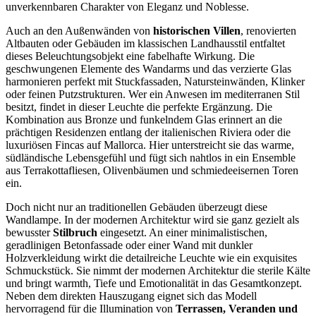
unverkennbaren Charakter von Eleganz und Noblesse.
Auch an den Außenwänden von
historischen Villen
, renovierten
Altbauten oder Gebäuden im klassischen Landhausstil entfaltet
dieses Beleuchtungsobjekt eine fabelhafte Wirkung. Die
geschwungenen Elemente des Wandarms und das verzierte Glas
harmonieren perfekt mit Stuckfassaden, Natursteinwänden, Klinker
oder feinen Putzstrukturen. Wer ein Anwesen im mediterranen Stil
besitzt, findet in dieser Leuchte die perfekte Ergänzung. Die
Kombination aus Bronze und funkelndem Glas erinnert an die
prächtigen Residenzen entlang der italienischen Riviera oder die
luxuriösen Fincas auf Mallorca. Hier unterstreicht sie das warme,
südländische Lebensgefühl und fügt sich nahtlos in ein Ensemble
aus Terrakottafliesen, Olivenbäumen und schmiedeeisernen Toren
ein.
Doch nicht nur an traditionellen Gebäuden überzeugt diese
Wandlampe. In der modernen Architektur wird sie ganz gezielt als
bewusster
Stilbruch
eingesetzt. An einer minimalistischen,
geradlinigen Betonfassade oder einer Wand mit dunkler
Holzverkleidung wirkt die detailreiche Leuchte wie ein exquisites
Schmuckstück. Sie nimmt der modernen Architektur die sterile Kälte
und bringt warmth, Tiefe und Emotionalität in das Gesamtkonzept.
Neben dem direkten Hauszugang eignet sich das Modell
hervorragend für die Illumination von
Terrassen, Veranden und