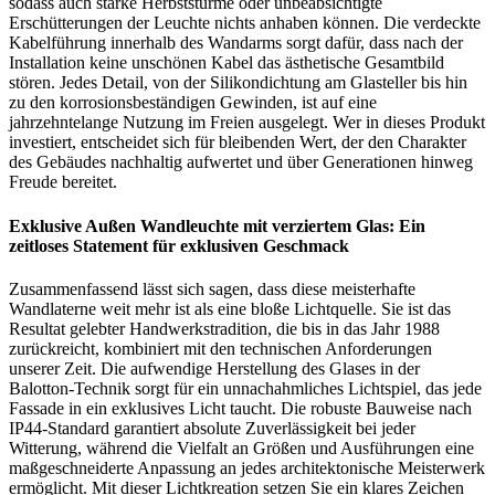
sodass auch starke Herbststürme oder unbeabsichtigte
Erschütterungen der Leuchte nichts anhaben können. Die verdeckte
Kabelführung innerhalb des Wandarms sorgt dafür, dass nach der
Installation keine unschönen Kabel das ästhetische Gesamtbild
stören. Jedes Detail, von der Silikondichtung am Glasteller bis hin
zu den korrosionsbeständigen Gewinden, ist auf eine
jahrzehntelange Nutzung im Freien ausgelegt. Wer in dieses Produkt
investiert, entscheidet sich für bleibenden Wert, der den Charakter
des Gebäudes nachhaltig aufwertet und über Generationen hinweg
Freude bereitet.
Exklusive Außen Wandleuchte mit verziertem Glas: Ein
zeitloses Statement für exklusiven Geschmack
Zusammenfassend lässt sich sagen, dass diese meisterhafte
Wandlaterne weit mehr ist als eine bloße Lichtquelle. Sie ist das
Resultat gelebter Handwerkstradition, die bis in das Jahr 1988
zurückreicht, kombiniert mit den technischen Anforderungen
unserer Zeit. Die aufwendige Herstellung des Glases in der
Balotton-Technik sorgt für ein unnachahmliches Lichtspiel, das jede
Fassade in ein exklusives Licht taucht. Die robuste Bauweise nach
IP44-Standard garantiert absolute Zuverlässigkeit bei jeder
Witterung, während die Vielfalt an Größen und Ausführungen eine
maßgeschneiderte Anpassung an jedes architektonische Meisterwerk
ermöglicht. Mit dieser Lichtkreation setzen Sie ein klares Zeichen