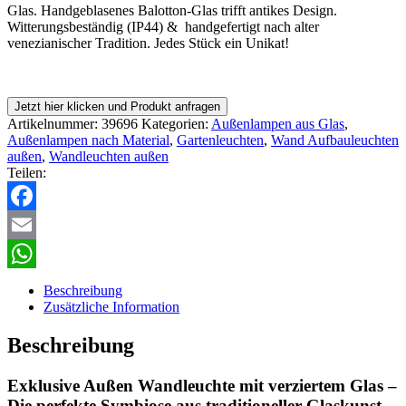
Glas. Handgeblasenes Balotton-Glas trifft antikes Design.
Witterungsbeständig (IP44) & handgefertigt nach alter
venezianischer Tradition. Jedes Stück ein Unikat!
Jetzt hier klicken und Produkt anfragen
Artikelnummer:
39696
Kategorien:
Außenlampen aus Glas
,
Außenlampen nach Material
,
Gartenleuchten
,
Wand Aufbauleuchten
außen
,
Wandleuchten außen
Teilen:
Facebook
Email
WhatsApp
Beschreibung
Zusätzliche Information
Beschreibung
Exklusive Außen Wandleuchte mit verziertem Glas –
Die perfekte Symbiose aus traditioneller Glaskunst