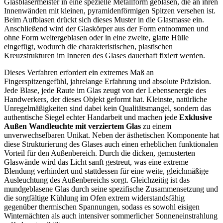
Glasbläsermeister in eine spezielle Metallform geblasen, die an ihren
Innenwänden mit kleinen, pyramidenförmigen Spitzen versehen ist.
Beim Aufblasen drückt sich dieses Muster in die Glasmasse ein.
Anschließend wird der Glaskörper aus der Form entnommen und
ohne Form weitergeblasen oder in eine zweite, glatte Hülle
eingefügt, wodurch die charakteristischen, plastischen
Kreuzstrukturen im Inneren des Glases dauerhaft fixiert werden.
Dieses Verfahren erfordert ein extremes Maß an
Fingerspitzengefühl, jahrelange Erfahrung und absolute Präzision.
Jede Blase, jede Raute im Glas zeugt von der Lebensenergie des
Handwerkers, der dieses Objekt geformt hat. Kleinste, natürliche
Unregelmäßigkeiten sind dabei kein Qualitätsmangel, sondern das
authentische Siegel echter Handarbeit und machen jede
Exklusive
Außen Wandleuchte mit verziertem Glas
zu einem
unverwechselbaren Unikat. Neben der ästhetischen Komponente hat
diese Strukturierung des Glases auch einen erheblichen funktionalen
Vorteil für den Außenbereich. Durch die dicken, gemusterten
Glaswände wird das Licht sanft gestreut, was eine extreme
Blendung verhindert und stattdessen für eine weite, gleichmäßige
Ausleuchtung des Außenbereichs sorgt. Gleichzeitig ist das
mundgeblasene Glas durch seine spezifische Zusammensetzung und
die sorgfältige Kühlung im Ofen extrem widerstandsfähig
gegenüber thermischen Spannungen, sodass es sowohl eisigen
Winternächten als auch intensiver sommerlicher Sonneneinstrahlung