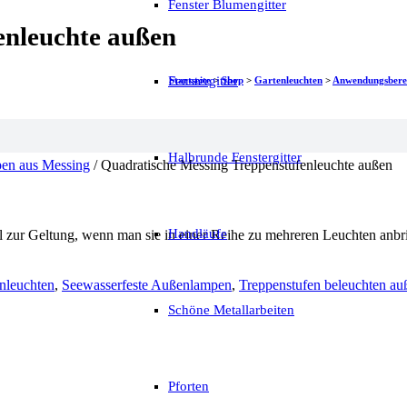
Fenster Blumengitter
enleuchte außen
Fenstergitter
Startseite
>
Shop
>
Gartenleuchten
>
Anwendungsbere
Halbrunde Fenstergitter
en aus Messing
/ Quadratische Messing Treppenstufenleuchte außen
Handläufe
 zur Geltung, wenn man sie in einer Reihe zu mehreren Leuchten anbri
nleuchten
,
Seewasserfeste Außenlampen
,
Treppenstufen beleuchten au
Schöne Metallarbeiten
Pforten