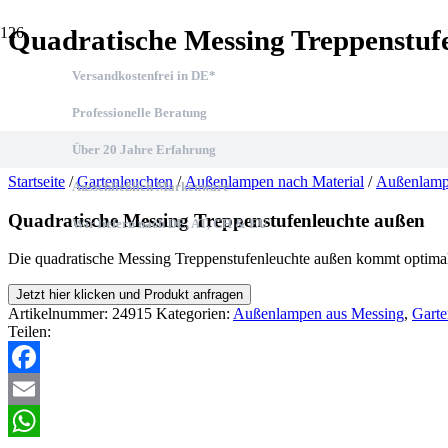
Quadratische Messing Treppenstuf
Versandkostenfrei in DE*
Professionelle Beratung
Über 20 Jahre Erfahrung
Startseite
/
Gartenleuchten
/
Außenlampen nach Material
/
Außenlamp
Ausschließlich Markenware
Quadratische Messing Treppenstufenleuchte außen
Wir liefern nach DE, AT, CH & EU
Die quadratische Messing Treppenstufenleuchte außen kommt optimal
Jetzt hier klicken und Produkt anfragen
Artikelnummer:
24915
Kategorien:
Außenlampen aus Messing
,
Garte
Teilen:
Facebook
Email